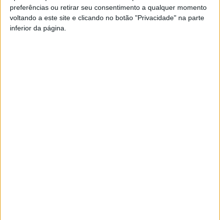
preferências ou retirar seu consentimento a qualquer momento
PUB
voltando a este site e clicando no botão "Privacidade" na parte
inferior da página.
Siga-nos nas redes sociais!
Facebook
Instagram
YouTube
DESTAQUES
Viseu: APCVD vai instalar nova sede no
Centro Histórico após investimento...
6 de Agosto, 2026