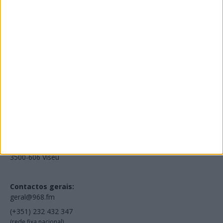
Edições Impressas
NOV
·
OUT
·
SET
·
AGO
·
JUL
·
JUN
·
MAI
Voltar à Rádio 96.8FM
Estamos em:
EN231, Palácio do Gelo Shopping,
Piso 3, Loja 321,
3500-606 Viseu
Contactos gerais:
geral@968.fm
(+351) 232 432 347
(rede fixa nacional)