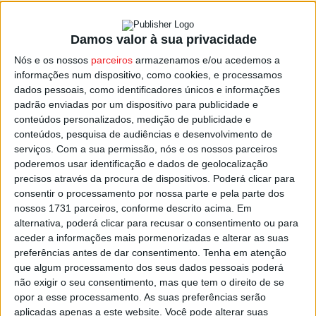
Damos valor à sua privacidade
Viseu: Politécnico organiza conferência
Nós e os nossos
parceiros
armazenamos e/ou acedemos a
sobre sustentabilidade ambiental
informações num dispositivo, como cookies, e processamos
Estação Diária
-
24 de Outubro, 2021
dados pessoais, como identificadores únicos e informações
padrão enviadas por um dispositivo para publicidade e
conteúdos personalizados, medição de publicidade e
conteúdos, pesquisa de audiências e desenvolvimento de
serviços.
Com a sua permissão, nós e os nossos parceiros
poderemos usar identificação e dados de geolocalização
precisos através da procura de dispositivos. Poderá clicar para
consentir o processamento por nossa parte e pela parte dos
nossos 1731 parceiros, conforme descrito acima. Em
alternativa, poderá clicar para recusar o consentimento ou para
aceder a informações mais pormenorizadas e alterar as suas
preferências antes de dar consentimento.
Tenha em atenção
que algum processamento dos seus dados pessoais poderá
não exigir o seu consentimento, mas que tem o direito de se
opor a esse processamento. As suas preferências serão
aplicadas apenas a este website. Você pode alterar suas