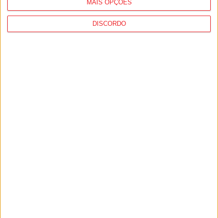
MAIS OPÇÕES
DISCORDO
Penalva do Castelo: Festa do Vinho Dão
regressa a 23 de...
6 de Agosto, 2026
Viseu: Concurso nacional de argumentos
para curtas abre candidaturas com prémio...
6 de Agosto, 2026
PUB