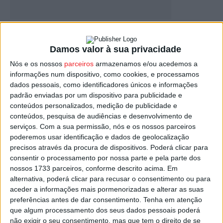
Andebol: Obras adiam Torneio Internacional
da Feira de São Mateus
Damos valor à sua privacidade
Estação Diária
-
1 de Agosto, 2025
Nós e os nossos
parceiros
armazenamos e/ou acedemos a
informações num dispositivo, como cookies, e processamos
dados pessoais, como identificadores únicos e informações
padrão enviadas por um dispositivo para publicidade e
conteúdos personalizados, medição de publicidade e
conteúdos, pesquisa de audiências e desenvolvimento de
serviços.
Com a sua permissão, nós e os nossos parceiros
poderemos usar identificação e dados de geolocalização
precisos através da procura de dispositivos. Poderá clicar para
consentir o processamento por nossa parte e pela parte dos
nossos 1733 parceiros, conforme descrito acima. Em
Futsal: Fundão venceu Torneio Cidade de
alternativa, poderá clicar para recusar o consentimento ou para
Viseu
aceder a informações mais pormenorizadas e alterar as suas
preferências antes de dar consentimento.
Tenha em atenção
Estação Diária
-
23 de Setembro, 2024
que algum processamento dos seus dados pessoais poderá
não exigir o seu consentimento, mas que tem o direito de se