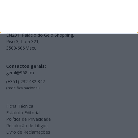
Voltar à Rádio 96.8FM
Estamos em:
EN231, Palácio do Gelo Shopping,
Piso 3, Loja 321,
3500-606 Viseu
Contactos gerais:
geral@968.fm
(+351) 232 432 347
(rede fixa nacional)
Ficha Técnica
Estatuto Editorial
Política de Privacidade
Resolução de Litígios
Livro de Reclamações