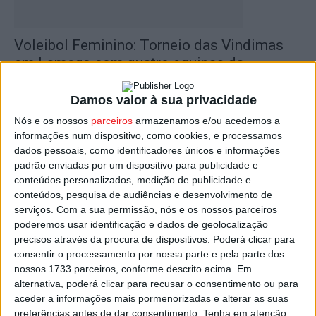
Voleibol Feminino: Torneio das Vindimas
em Lamego com quatro equipas da...
Estação Diária
-
12 de Setembro, 2024
Damos valor à sua privacidade
Nós e os nossos
parceiros
armazenamos e/ou acedemos a
informações num dispositivo, como cookies, e processamos
dados pessoais, como identificadores únicos e informações
padrão enviadas por um dispositivo para publicidade e
conteúdos personalizados, medição de publicidade e
conteúdos, pesquisa de audiências e desenvolvimento de
serviços.
Com a sua permissão, nós e os nossos parceiros
poderemos usar identificação e dados de geolocalização
precisos através da procura de dispositivos. Poderá clicar para
Lamego: Torneio das Vindimas já tem
consentir o processamento por nossa parte e pela parte dos
calendário de jogos
nossos 1733 parceiros, conforme descrito acima. Em
alternativa, poderá clicar para recusar o consentimento ou para
Estação Diária
-
17 de Setembro, 2022
aceder a informações mais pormenorizadas e alterar as suas
preferências antes de dar consentimento.
Tenha em atenção