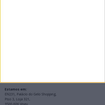
PUB
Edições Impressas
NOV
·
OUT
·
SET
·
AGO
·
JUL
·
JUN
·
MAI
Voltar à Rádio 96.8FM
Estamos em:
EN231, Palácio do Gelo Shopping,
Piso 3, Loja 321,
3500-606 Viseu