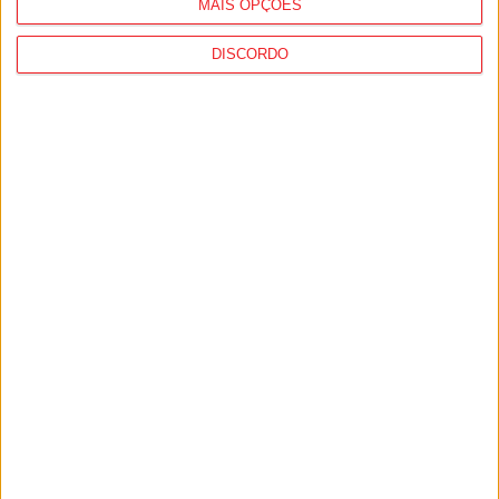
MAIS OPÇÕES
DISCORDO
São Pedro do Sul: Governo aprova Centro de
Interpretação da Serra...
8 de Agosto, 2026
Incêndios: Viseu é o segundo distrito do
país com mais área...
7 de Agosto, 2026
PUB