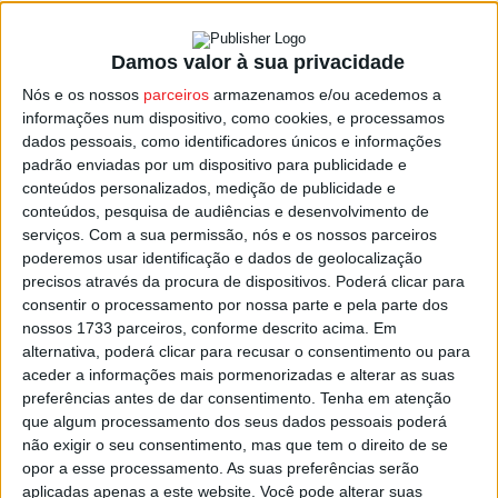
Damos valor à sua privacidade
Viseu: Trail da Loba regressa no dia 25 de
Nós e os nossos
parceiros
armazenamos e/ou acedemos a
janeiro
informações num dispositivo, como cookies, e processamos
Estação Diária
-
15 de Janeiro, 2026
dados pessoais, como identificadores únicos e informações
padrão enviadas por um dispositivo para publicidade e
conteúdos personalizados, medição de publicidade e
conteúdos, pesquisa de audiências e desenvolvimento de
serviços.
Com a sua permissão, nós e os nossos parceiros
poderemos usar identificação e dados de geolocalização
precisos através da procura de dispositivos. Poderá clicar para
consentir o processamento por nossa parte e pela parte dos
nossos 1733 parceiros, conforme descrito acima. Em
alternativa, poderá clicar para recusar o consentimento ou para
aceder a informações mais pormenorizadas e alterar as suas
preferências antes de dar consentimento.
Tenha em atenção
que algum processamento dos seus dados pessoais poderá
não exigir o seu consentimento, mas que tem o direito de se
opor a esse processamento. As suas preferências serão
aplicadas apenas a este website. Você pode alterar suas