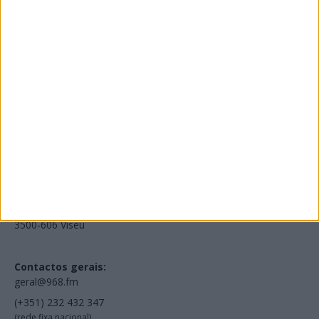
Edições Impressas
NOV
·
OUT
·
SET
·
AGO
·
JUL
·
JUN
·
MAI
Voltar à Rádio 96.8FM
Estamos em:
EN231, Palácio do Gelo Shopping,
Piso 3, Loja 321,
3500-606 Viseu
Contactos gerais:
geral@968.fm
(+351) 232 432 347
(rede fixa nacional)