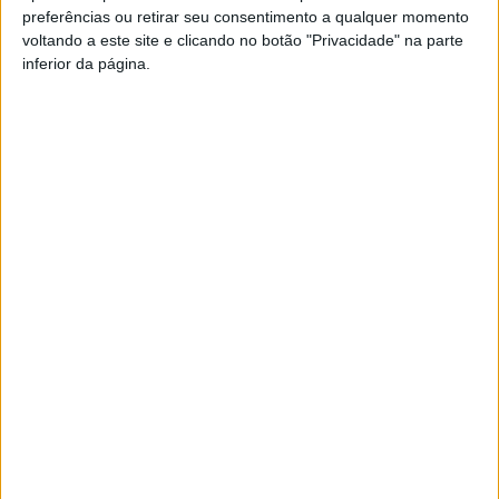
preferências ou retirar seu consentimento a qualquer momento
PUB
voltando a este site e clicando no botão "Privacidade" na parte
inferior da página.
Siga-nos nas redes sociais!
Facebook
Instagram
YouTube
DESTAQUES
Liga 2: Tondela entra com o pé direito e
vence Amarante...
8 de Agosto, 2026