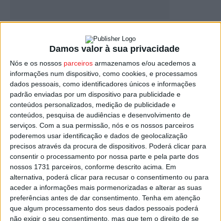
Mangualde: Tradição da transumância com
festa dedicada aos pastores
Damos valor à sua privacidade
Estação Diária
-
26 de Abril, 2026
Nós e os nossos
parceiros
armazenamos e/ou acedemos a
informações num dispositivo, como cookies, e processamos
dados pessoais, como identificadores únicos e informações
padrão enviadas por um dispositivo para publicidade e
conteúdos personalizados, medição de publicidade e
conteúdos, pesquisa de audiências e desenvolvimento de
serviços.
Com a sua permissão, nós e os nossos parceiros
poderemos usar identificação e dados de geolocalização
precisos através da procura de dispositivos. Poderá clicar para
consentir o processamento por nossa parte e pela parte dos
nossos 1731 parceiros, conforme descrito acima. Em
Castro Daire lidera projeto de criação da
alternativa, poderá clicar para recusar o consentimento ou para
marca ‘Terras da Transumância’
aceder a informações mais pormenorizadas e alterar as suas
preferências antes de dar consentimento.
Tenha em atenção
Estação Diária
-
24 de Março, 2022
que algum processamento dos seus dados pessoais poderá
não exigir o seu consentimento, mas que tem o direito de se