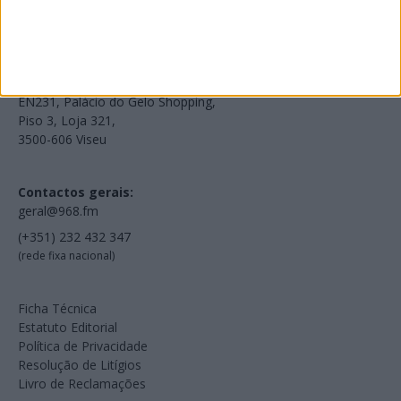
Voltar à Rádio 96.8FM
Estamos em:
EN231, Palácio do Gelo Shopping,
Piso 3, Loja 321,
3500-606 Viseu
Contactos gerais:
geral@968.fm
(+351) 232 432 347
(rede fixa nacional)
Ficha Técnica
Estatuto Editorial
Política de Privacidade
Resolução de Litígios
Livro de Reclamações