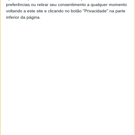
preferências ou retirar seu consentimento a qualquer momento
PUB
voltando a este site e clicando no botão "Privacidade" na parte
inferior da página.
Siga-nos nas redes sociais!
Facebook
Instagram
YouTube
DESTAQUES
Viseu: GNR detém sete suspeitos por furto
de cobre na região
6 de Agosto, 2026