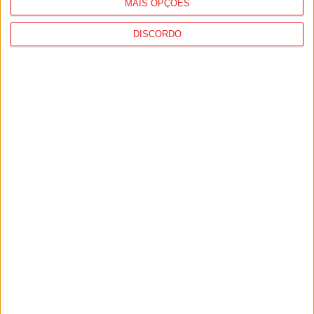
MAIS OPÇÕES
DISCORDO
Viseu: CIM Dão Lafões investiu 350 mil
euros em projetos educativos...
6 de Agosto, 2026
Viseu: APCVD vai instalar nova sede no
Centro Histórico após investimento...
6 de Agosto, 2026
PUB