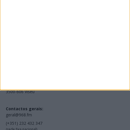
Edições Impressas
NOV
·
OUT
·
SET
·
AGO
·
JUL
·
JUN
·
MAI
Voltar à Rádio 96.8FM
Estamos em:
EN231, Palácio do Gelo Shopping,
Piso 3, Loja 321,
3500-606 Viseu
Contactos gerais:
geral@968.fm
(+351) 232 432 347
(rede fixa nacional)