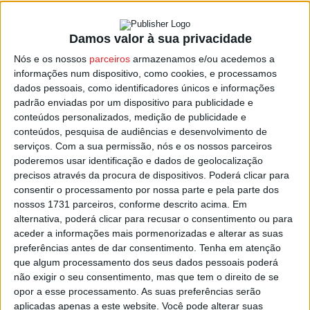
Damos valor à sua privacidade
Carregal do Sal: Assinado contrato de
Nós e os nossos
parceiros
armazenamos e/ou acedemos a
adjudicação da ETAR de Papízios
informações num dispositivo, como cookies, e processamos
Estação Diária
-
12 de Agosto, 2022
dados pessoais, como identificadores únicos e informações
padrão enviadas por um dispositivo para publicidade e
conteúdos personalizados, medição de publicidade e
conteúdos, pesquisa de audiências e desenvolvimento de
serviços.
Com a sua permissão, nós e os nossos parceiros
poderemos usar identificação e dados de geolocalização
precisos através da procura de dispositivos. Poderá clicar para
consentir o processamento por nossa parte e pela parte dos
nossos 1731 parceiros, conforme descrito acima. Em
alternativa, poderá clicar para recusar o consentimento ou para
aceder a informações mais pormenorizadas e alterar as suas
preferências antes de dar consentimento.
Tenha em atenção
que algum processamento dos seus dados pessoais poderá
não exigir o seu consentimento, mas que tem o direito de se
opor a esse processamento. As suas preferências serão
aplicadas apenas a este website. Você pode alterar suas