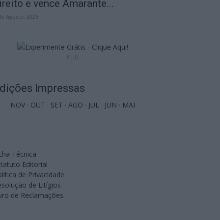
ireito e vence Amarante...
de Agosto, 2026
PUB
dições Impressas
NOV
·
OUT
·
SET
·
AGO
·
JUL
·
JUN
·
MAI
cha Técnica
tatuto Editorial
lítica de Privacidade
solução de Litígios
ivro de Reclamações