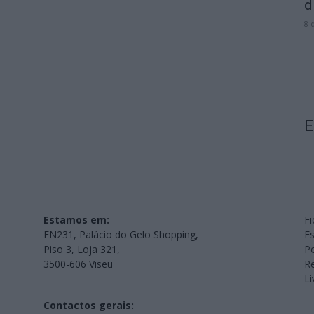
d
8 
E
Estamos em:
Fi
EN231, Palácio do Gelo Shopping,
Es
Piso 3, Loja 321,
Po
3500-606 Viseu
Re
L
Contactos gerais: