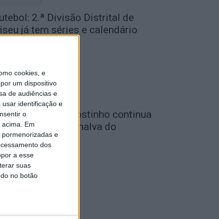
utebol: 2.ª Divisão Distrital de
iseu já tem séries e calendário
de Agosto, 2026
omo cookies, e
por um dispositivo
sa de audiências e
usar identificação e
utebol: Carlos Agostinho continua
nsentir o
o acima. Em
o comando do Penalva do
is pormenorizadas e
astelo
ocessamento dos
de Agosto, 2026
opor a esse
terar suas
ndo no botão