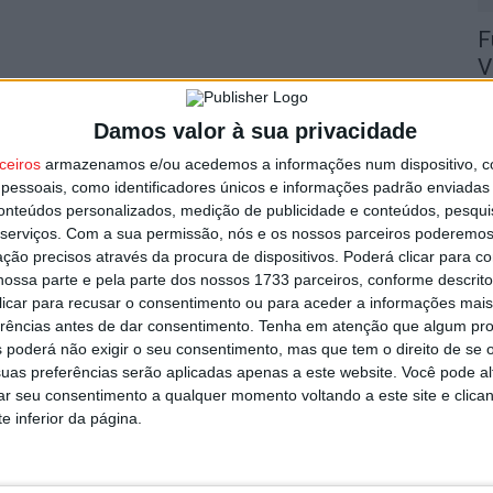
F
V
9 
Damos valor à sua privacidade
ceiros
armazenamos e/ou acedemos a informações num dispositivo, c
essoais, como identificadores únicos e informações padrão enviadas 
conteúdos personalizados, medição de publicidade e conteúdos, pesqui
serviços.
Com a sua permissão, nós e os nossos parceiros poderemos 
F
ção precisos através da procura de dispositivos. Poderá clicar para co
ossa parte e pela parte dos nossos 1733 parceiros, conforme descrit
n
 clicar para recusar o consentimento ou para aceder a informações ma
C
erências antes de dar consentimento.
Tenha em atenção que algum pr
9 
 poderá não exigir o seu consentimento, mas que tem o direito de se 
uas preferências serão aplicadas apenas a este website. Você pode al
rar seu consentimento a qualquer momento voltando a este site e clica
e inferior da página.