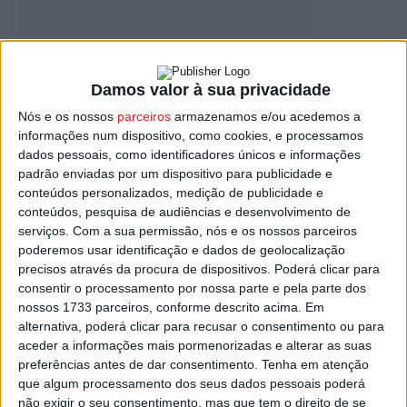
Futebol: Carlos Vaz Pinto regressou à Índia
para treinar o Sreenidi...
Damos valor à sua privacidade
Estação Diária
-
16 de Novembro, 2025
Nós e os nossos
parceiros
armazenamos e/ou acedemos a
informações num dispositivo, como cookies, e processamos
dados pessoais, como identificadores únicos e informações
padrão enviadas por um dispositivo para publicidade e
conteúdos personalizados, medição de publicidade e
conteúdos, pesquisa de audiências e desenvolvimento de
serviços.
Com a sua permissão, nós e os nossos parceiros
poderemos usar identificação e dados de geolocalização
precisos através da procura de dispositivos. Poderá clicar para
consentir o processamento por nossa parte e pela parte dos
nossos 1733 parceiros, conforme descrito acima. Em
Vaz Pinto tem um novo desafio na carreira
alternativa, poderá clicar para recusar o consentimento ou para
de treinador
aceder a informações mais pormenorizadas e alterar as suas
preferências antes de dar consentimento.
Tenha em atenção
Estação Diária
-
4 de Agosto, 2022
que algum processamento dos seus dados pessoais poderá
não exigir o seu consentimento, mas que tem o direito de se