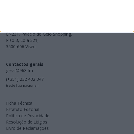
Voltar à Rádio 96.8FM
Estamos em:
EN231, Palácio do Gelo Shopping,
Piso 3, Loja 321,
3500-606 Viseu
Contactos gerais:
geral@968.fm
(+351) 232 432 347
(rede fixa nacional)
Ficha Técnica
Estatuto Editorial
Política de Privacidade
Resolução de Litígios
Livro de Reclamações