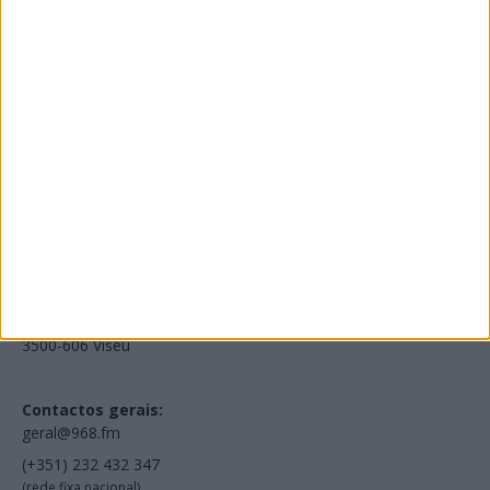
Edições Impressas
NOV
·
OUT
·
SET
·
AGO
·
JUL
·
JUN
·
MAI
Voltar à Rádio 96.8FM
Estamos em:
EN231, Palácio do Gelo Shopping,
Piso 3, Loja 321,
3500-606 Viseu
Contactos gerais:
geral@968.fm
(+351) 232 432 347
(rede fixa nacional)