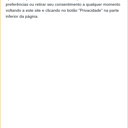
preferências ou retirar seu consentimento a qualquer momento
PUB
voltando a este site e clicando no botão "Privacidade" na parte
inferior da página.
Siga-nos nas redes sociais!
Facebook
Instagram
YouTube
DESTAQUES
Incêndios: Viseu é o segundo distrito do
país com mais área...
7 de Agosto, 2026