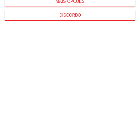
MAIS OPÇÕES
DISCORDO
I Liga: Académico de Viseu quer travar
Benfica na Luz
7 de Agosto, 2026
Castro Daire: Jornadas da Juventude
arrancam com seis dias de atividades...
7 de Agosto, 2026
PUB