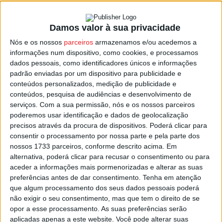
Damos valor à sua privacidade
Nasce em Viseu nova Associação:
Nós e os nossos
parceiros
armazenamos e/ou acedemos a
VIRIATOS
informações num dispositivo, como cookies, e processamos
Estação Diária
-
15 de Fevereiro, 2022
dados pessoais, como identificadores únicos e informações
padrão enviadas por um dispositivo para publicidade e
conteúdos personalizados, medição de publicidade e
conteúdos, pesquisa de audiências e desenvolvimento de
serviços.
Com a sua permissão, nós e os nossos parceiros
poderemos usar identificação e dados de geolocalização
precisos através da procura de dispositivos. Poderá clicar para
consentir o processamento por nossa parte e pela parte dos
nossos 1733 parceiros, conforme descrito acima. Em
alternativa, poderá clicar para recusar o consentimento ou para
aceder a informações mais pormenorizadas e alterar as suas
preferências antes de dar consentimento.
Tenha em atenção
que algum processamento dos seus dados pessoais poderá
não exigir o seu consentimento, mas que tem o direito de se
opor a esse processamento. As suas preferências serão
aplicadas apenas a este website. Você pode alterar suas