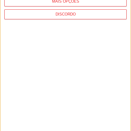
MAIS OPÇÕES
DISCORDO
Viseu: CIM Dão Lafões investiu 350 mil
euros em projetos educativos...
6 de Agosto, 2026
Viseu: APCVD vai instalar nova sede no
Centro Histórico após investimento...
6 de Agosto, 2026
PUB