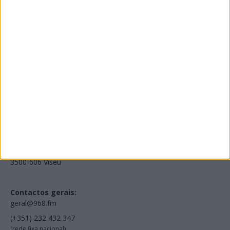
Edições Impressas
NOV
·
OUT
·
SET
·
AGO
·
JUL
·
JUN
·
MAI
Voltar à Rádio 96.8FM
Estamos em:
EN231, Palácio do Gelo Shopping,
Piso 3, Loja 321,
3500-606 Viseu
Contactos gerais:
geral@968.fm
(+351) 232 432 347
(rede fixa nacional)