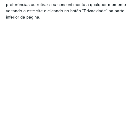
preferências ou retirar seu consentimento a qualquer momento
PUB
voltando a este site e clicando no botão "Privacidade" na parte
inferior da página.
Siga-nos nas redes sociais!
Facebook
Instagram
YouTube
DESTAQUES
Viseu: GNR detém sete suspeitos por furto
de cobre na região
6 de Agosto, 2026