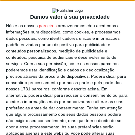
Damos valor à sua privacidade
Viseu: World Cheese Awards com recorde
Nós e os nossos
parceiros
armazenamos e/ou acedemos a
de inscrições
informações num dispositivo, como cookies, e processamos
Estação Diária
-
29 de Setembro, 2024
dados pessoais, como identificadores únicos e informações
padrão enviadas por um dispositivo para publicidade e
conteúdos personalizados, medição de publicidade e
conteúdos, pesquisa de audiências e desenvolvimento de
serviços.
Com a sua permissão, nós e os nossos parceiros
poderemos usar identificação e dados de geolocalização
precisos através da procura de dispositivos. Poderá clicar para
consentir o processamento por nossa parte e pela parte dos
nossos 1731 parceiros, conforme descrito acima. Em
alternativa, poderá clicar para recusar o consentimento ou para
aceder a informações mais pormenorizadas e alterar as suas
preferências antes de dar consentimento.
Tenha em atenção
que algum processamento dos seus dados pessoais poderá
não exigir o seu consentimento, mas que tem o direito de se
opor a esse processamento. As suas preferências serão
aplicadas apenas a este website. Você pode alterar suas