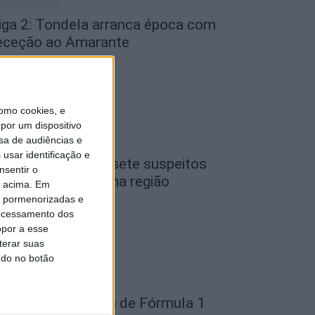
iga 2: Tondela arranca época com
eceção ao Amarante
de Agosto, 2026
omo cookies, e
por um dispositivo
sa de audiências e
usar identificação e
iseu: GNR detém sete suspeitos
nsentir o
or furto de cobre na região
o acima. Em
is pormenorizadas e
de Agosto, 2026
ocessamento dos
opor a esse
terar suas
ndo no botão
ondela: Exposição de Fórmula 1