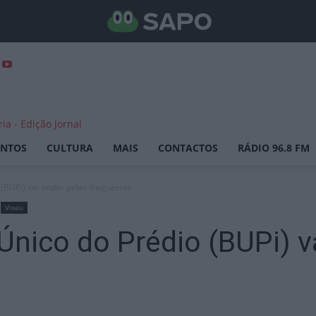
ENTOS
CULTURA
MAIS
CONTACTOS
RÁDIO 96.8 FM
(BUPi) vai andar pelas freguesias
Viseu
Único do Prédio (BUPi) v