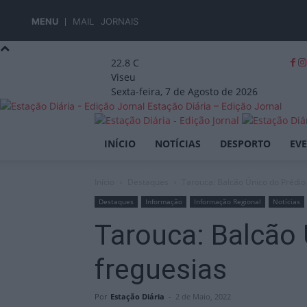
MENU
MAIL
JORNAIS
22.8
C
Viseu
Sexta-feira, 7 de Agosto de 2026
Estação Diária – Edição Jornal
INÍCIO
NOTÍCIAS
DESPORTO
EV
Início
Destaques
Tarouca: Balcão Único do Prédio 
Destaques
Informação
Informação Regional
Notícias
Tarouca: Balcão 
freguesias
Por
Estação Diária
-
2 de Maio, 2022