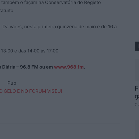
e também o façam na Conservatória do Registo
atuito.
Dalvares, nesta primeira quinzena de maio e de 16 a
13:00 e das 14:00 às 17:00.
ão Diária – 96.8 FM ou em
www.968.fm
.
Pub
F
g
7 