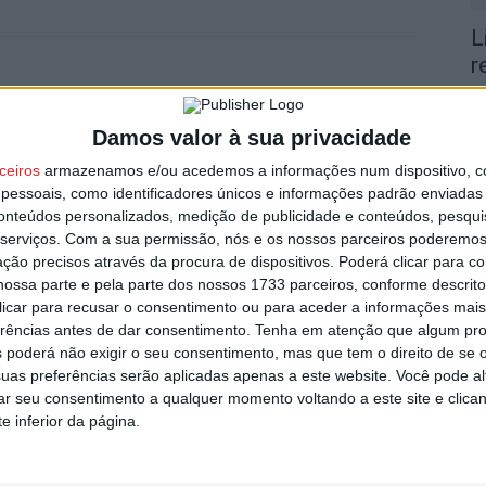
L
r
Próximo artigo
7 
Vi(r)Ver Castro Daire regressa este mês com a
Damos valor à sua privacidade
primeira de 11 caminhadas em 2022
ceiros
armazenamos e/ou acedemos a informações num dispositivo, c
essoais, como identificadores únicos e informações padrão enviadas 
conteúdos personalizados, medição de publicidade e conteúdos, pesqui
serviços.
Com a sua permissão, nós e os nossos parceiros poderemos 
utor
V
ção precisos através da procura de dispositivos. Poderá clicar para co
p
ossa parte e pela parte dos nossos 1733 parceiros, conforme descrit
 clicar para recusar o consentimento ou para aceder a informações ma
6 
erências antes de dar consentimento.
Tenha em atenção que algum pr
 poderá não exigir o seu consentimento, mas que tem o direito de se 
uas preferências serão aplicadas apenas a este website. Você pode al
rar seu consentimento a qualquer momento voltando a este site e clica
e inferior da página.
T
transporte gratuito em autocarro