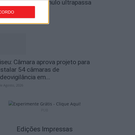
o Museu do Caramulo ultrapassa
s...
CORDO
de Agosto, 2026
iseu: Câmara aprova projeto para
nstalar 54 câmaras de
ideovigilância em...
de Agosto, 2026
PUB
Edições Impressas