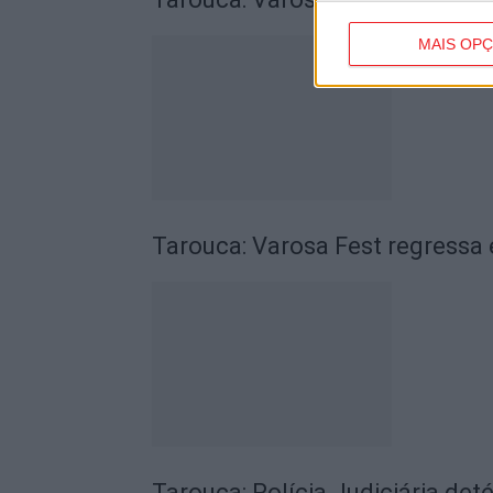
MAIS OP
Tarouca: Varosa Fest regressa
Tarouca: Polícia Judiciária det