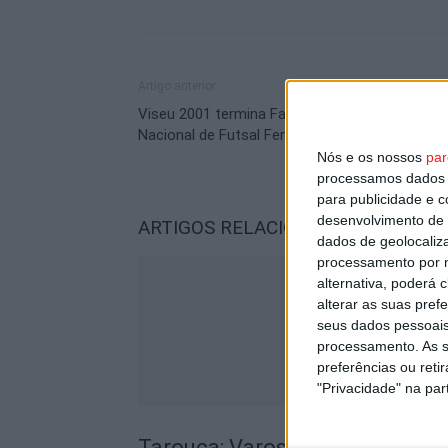
Artigo anterior
Viseu 2001 termina Fase de Grupos da Taça
Nacional de Futsal Feminino só com vitórias
Nós e os nossos
par
processamos dados p
para publicidade e 
desenvolvimento de 
ARTIGOS RELACIONADOS
Mais do a
dados de geolocaliza
processamento por n
alternativa, poderá
alterar as suas pref
seus dados pessoais
processamento. As s
preferências ou reti
"Privacidade" na part
Tarouca: Varosa Fest assegura 