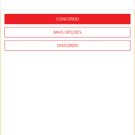
CONCORDO
MAIS OPÇÕES
DISCORDO
Viseu: APCVD vai instalar nova sede no
Centro Histórico após investimento
municipal de 150 mil euros