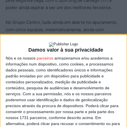
pela segunda vaga, com o Sporting de Lamego (17) a
poder ainda aspirar a ser um dos melhores terceiros.
No Grupo Centro, tudo ainda em aberto no apuramento,
com cinco equipas, matematicamente, ainda com
hipóteses de apuramento: Lusitano (23), Sátão (23),
Penalva do Castelo (21), Carvalhais (20) e Oliveira de
Damos valor à sua privacidade
Frades (17).
Nós e os nossos
parceiros
armazenamos e/ou acedemos a
informações num dispositivo, como cookies, e processamos
No Grupo Sul, o Mortágua (36) já está apurado, e o Sport
dados pessoais, como identificadores únicos e informações
Lisboa e Nelas (23 pontos e menos um jogo) está perto
padrão enviadas por um dispositivo para publicidade e
de lá chegar, o que poderá acontecer já este domingo,
conteúdos personalizados, medição de publicidade e
conteúdos, pesquisa de audiências e desenvolvimento de
bastando um empate frente ao Canas de Senhorim (18).
serviços.
Com a sua permissão, nós e os nossos parceiros
poderemos usar identificação e dados de geolocalização
Apuram-se para a fase de campeão, os dois primeiros
precisos através da procura de dispositivos. Poderá clicar para
classificados de cada um dos grupos Norte, Centro e Sul,
consentir o processamento por nossa parte e pela parte dos
e ainda os dois melhores terceiros classificados, nesta
nossos 1731 parceiros, conforme descrito acima. Em
alternativa, poderá clicar para recusar o consentimento ou para
altura, e a duas jornadas do final da fase regular, com os