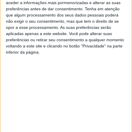
aceder a informações mais pormenorizadas e alterar as suas
grupos Norte e Centro em melhor posição de apurarem
preferências antes de dar consentimento.
Tenha em atenção
três equipas.
que algum processamento dos seus dados pessoais poderá
não exigir o seu consentimento, mas que tem o direito de se
opor a esse processamento. As suas preferências serão
Associação de Futebol de Viseu / Divisão de Honra
aplicadas apenas a este website. Você pode alterar suas
preferências ou retirar seu consentimento a qualquer momento
13.ª e penúltima jornada
voltando a este site e clicando no botão "Privacidade" na parte
inferior da página.
Grupo Norte
Resende – Lamelas
Paivense – Cinfães
Sporting de Lamego – Nespereira
Desportivo de Parada – Moimenta da Beira
Grupo Centro