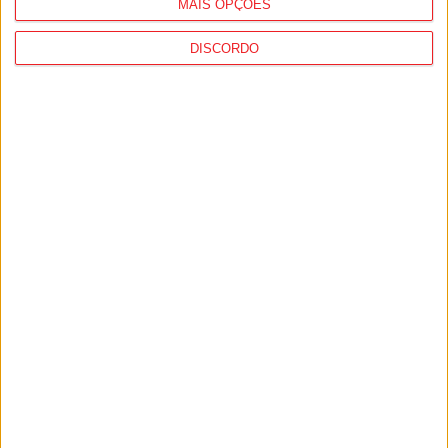
MAIS OPÇÕES
DISCORDO
Viseu: Sporting é ‘tetra’ na Taça de
Portugal de Ténis de Mesa