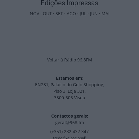
Edições Impressas
NOV
·
OUT
·
SET
·
AGO
·
JUL
·
JUN
·
MAI
Voltar à Rádio 96.8FM
Estamos em:
EN231, Palácio do Gelo Shopping,
Piso 3, Loja 321,
3500-606 Viseu
Contactos gerais:
geral@968.fm
(+351) 232 432 347
(rede fixa nacional)