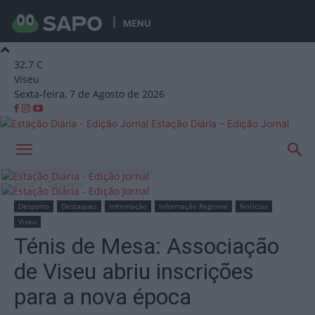
MENU
32.7
C
Viseu
Sexta-feira, 7 de Agosto de 2026
Estação Diária – Edição Jornal
Início
Desporto
Desporto
Destaques
Informação
Informação Regional
Notícias
Viseu
Ténis de Mesa: Associação
de Viseu abriu inscrições
para a nova época