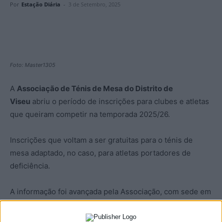
Por
Estação Diária
-
3 de Setembro, 2025
Foto: Master1305
A
Associação de Ténis de Mesa do Distrito de
Viseu
abriu o período de inscrições para clubes e atletas
que queiram competir na temporada 2025/26.
Inscrições que voltam a ser gratuitas para o ténis de
mesa adaptado, no caso, para atletas portadores de
deficiência.
A informação foi avançada pela Associação, com sede em
São Martinho de Mouros
, no concelho de
Resende
,
acrescentando que estará também disponível o apoio