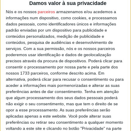
Damos valor à sua privacidade
necessário aos clubes ou instituições que pretendam
Nós e os nossos
parceiros
armazenamos e/ou acedemos a
fazer a inscrição para a nova temporada de ténis de
informações num dispositivo, como cookies, e processamos
mesa, e que é válido para clubes e atletas dos distritos
dados pessoais, como identificadores únicos e informações
de Viseu e Guarda.
padrão enviadas por um dispositivo para publicidade e
conteúdos personalizados, medição de publicidade e
Pretendem os responsáveis pela associação, conseguir
conteúdos, pesquisa de audiências e desenvolvimento de
serviços.
Com a sua permissão, nós e os nossos parceiros
um número de clubes e atletas que permita elaborar um
poderemos usar identificação e dados de geolocalização
quadro competitivo distrital.
precisos através da procura de dispositivos. Poderá clicar para
consentir o processamento por nossa parte e pela parte dos
Esta e outras notícias para ouvir na Estação Diária – 96.8
nossos 1733 parceiros, conforme descrito acima. Em
alternativa, poderá clicar para recusar o consentimento ou para
FM ou em
www.968.fm
.
aceder a informações mais pormenorizadas e alterar as suas
preferências antes de dar consentimento.
Tenha em atenção
Pub
que algum processamento dos seus dados pessoais poderá
não exigir o seu consentimento, mas que tem o direito de se
opor a esse processamento. As suas preferências serão
aplicadas apenas a este website. Você pode alterar suas
TAGS
Associação de Ténis de Mesa do Distrito de Viseu
preferências ou retirar seu consentimento a qualquer momento
Ténis de Mesa
voltando a este site e clicando no botão "Privacidade" na parte