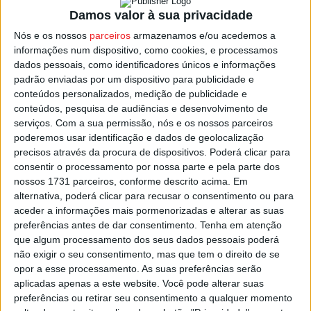
Mundão
.
Damos valor à sua privacidade
Pela frente o Canidelo, equipa que eliminou Madalena e
Nós e os nossos
parceiros
armazenamos e/ou acedemos a
informações num dispositivo, como cookies, e processamos
Associação Lapense.
dados pessoais, como identificadores únicos e informações
padrão enviadas por um dispositivo para publicidade e
É uma eliminatória entre duas equipas que jogam na 2.ª
conteúdos personalizados, medição de publicidade e
Divisão da Zona Centro Norte e que esta época já se
conteúdos, pesquisa de audiências e desenvolvimento de
serviços.
Com a sua permissão, nós e os nossos parceiros
defrontarem em Barbeita, tendo a vitória sorrido à equipa
poderemos usar identificação e dados de geolocalização
viseense, num triunfo por 3-2.
precisos através da procura de dispositivos. Poderá clicar para
consentir o processamento por nossa parte e pela parte dos
Esta e outras notícias para ouvir na Estação Diária – 96.8
nossos 1731 parceiros, conforme descrito acima. Em
alternativa, poderá clicar para recusar o consentimento ou para
FM ou em
www.968.fm
aceder a informações mais pormenorizadas e alterar as suas
preferências antes de dar consentimento.
Tenha em atenção
Pub
que algum processamento dos seus dados pessoais poderá
não exigir o seu consentimento, mas que tem o direito de se
opor a esse processamento. As suas preferências serão
aplicadas apenas a este website. Você pode alterar suas
TAGS
CARDES
Taça de Portugal
Ténis de Mesa
Viseu
preferências ou retirar seu consentimento a qualquer momento