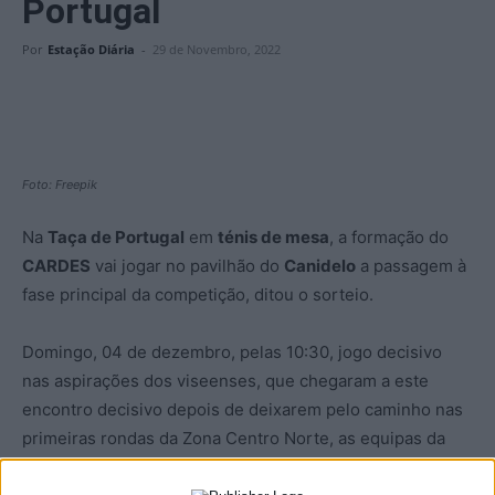
Portugal
Por
Estação Diária
-
29 de Novembro, 2022
Foto: Freepik
Na
Taça de Portugal
em
ténis de mesa
, a formação do
CARDES
vai jogar no pavilhão do
Canidelo
a passagem à
fase principal da competição, ditou o sorteio.
Domingo, 04 de dezembro, pelas 10:30, jogo decisivo
nas aspirações dos viseenses, que chegaram a este
encontro decisivo depois de deixarem pelo caminho nas
primeiras rondas da Zona Centro Norte, as equipas da
Lusitânia de Lourosa
e do
Agrupamento de Escolas de