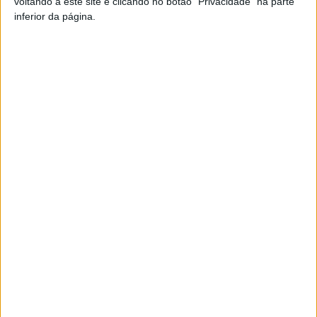
voltando a este site e clicando no botão "Privacidade" na parte
inferior da página.
Artigo anterior
Próximo artigo
Mangualde: ‘Concerto para a
Futebol: 1.ª Eliminatória da
Inclusão’ assinala Dia
Taça Interdistrital de
Internacional das Pessoas
Sub23 já foi sorteada
com Deficiência
ARTIGOS RELACIONADOS
Mais do autor