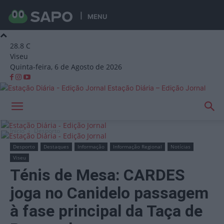
MENU
28.8
C
Viseu
Quinta-feira, 6 de Agosto de 2026
Estação Diária – Edição Jornal
Início
Desporto
Desporto
Destaques
Informação
Informação Regional
Notícias
Viseu
Ténis de Mesa: CARDES
joga no Canidelo passagem
à fase principal da Taça de