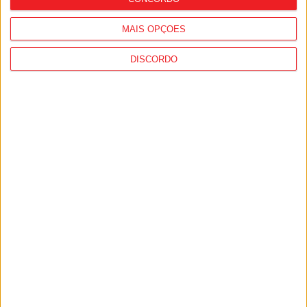
MAIS OPÇÕES
DISCORDO
Viseu: GNR deteve 13 pessoas e registou
364 infrações rodoviárias numa semana