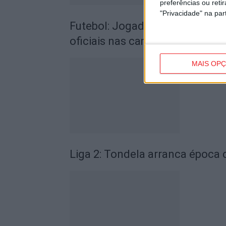
preferências ou reti
"Privacidade" na part
Futebol: Jogadores do Académic
oficiais nas camisolas
MAIS OP
Liga 2: Tondela arranca época