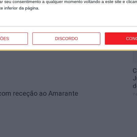
rar seu consentimento a qualquer momento voltando a este site e clica
e inferior da página.
I
o e Tondela vão exibir distinções
t
7 
ÇÕES
DISCORDO
CON
C
J
d
 com receção ao Amarante
7 