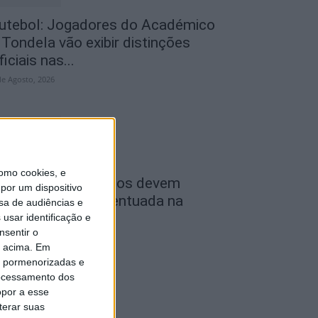
utebol: Jogadores do Académico
 Tondela vão exibir distinções
ficiais nas...
de Agosto, 2026
omo cookies, e
ombustíveis: Preços devem
por um dispositivo
aixar de forma acentuada na
sa de audiências e
róxima semana
usar identificação e
nsentir o
de Agosto, 2026
o acima. Em
is pormenorizadas e
ocessamento dos
opor a esse
terar suas