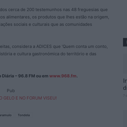
idos cerca de 200 testemunhos nas 48 freguesias que
tos alimentares, os produtos que lhes estão na origem,
ções sociais e culturais que as comunidades
ceitas, considera a ADICES que ‘Quem conta um conto,
tória e cultura gastronómica do território e das
ão Diária – 96.8 FM ou em
www.968.fm
.
I
d
Pub
7 
aramulo
Tondela