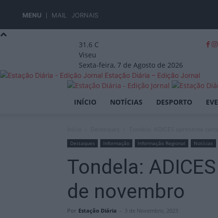
MENU
MAIL
JORNAIS
31.6
C
Viseu
Sexta-feira, 7 de Agosto de 2026
Estação Diária – Edição Jornal
INÍCIO
NOTÍCIAS
DESPORTO
EV
Início
Destaques
Tondela: ADICES apresenta cart
Destaques
Informação
Informação Regional
Notícias
Tondela: ADICES
de novembro
Por
Estação Diária
-
3 de Novembro, 2023