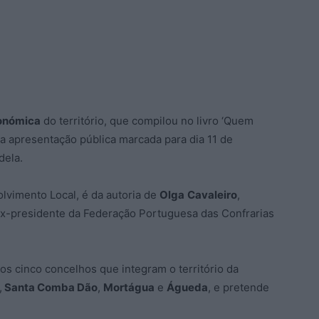
onómica
do território, que compilou no livro ‘Quem
a apresentação pública marcada para dia 11 de
dela.
lvimento Local, é da autoria de
Olga
Cavaleiro
,
 ex-presidente da Federação Portuguesa das Confrarias
s cinco concelhos que integram o território da
,
Santa Comba Dão
,
Mortágua
e
Águeda
, e pretende