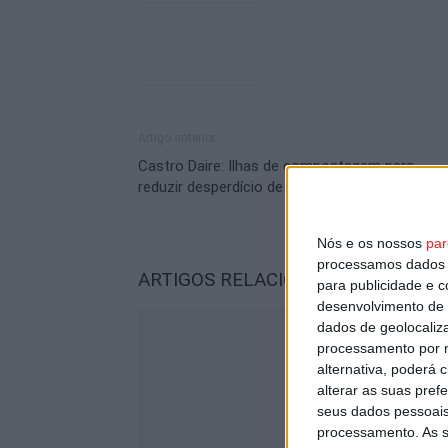
Artigo anterior
Castro Daire: Ilhas de compostagem para
reduzir desperdício de bioresíduos
Nós e os nossos
par
processamos dados p
ARTIGOS RELACIONADOS
Mais do a
para publicidade e 
desenvolvimento de 
dados de geolocaliza
processamento por n
alternativa, poderá
alterar as suas pref
seus dados pessoais
processamento. As s