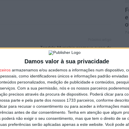
F
e
o
7 
Próximo artigo
Tondela: Município promove curso de
informática para maiores de 60 anos
Damos valor à sua privacidade
ceiros
armazenamos e/ou acedemos a informações num dispositivo, c
C
essoais, como identificadores únicos e informações padrão enviadas 
utor
b
conteúdos personalizados, medição de publicidade e conteúdos, pesqui
p
serviços.
Com a sua permissão, nós e os nossos parceiros poderemos 
ção precisos através da procura de dispositivos. Poderá clicar para co
7 
ossa parte e pela parte dos nossos 1733 parceiros, conforme descrit
 clicar para recusar o consentimento ou para aceder a informações ma
erências antes de dar consentimento.
Tenha em atenção que algum pr
 poderá não exigir o seu consentimento, mas que tem o direito de se 
uas preferências serão aplicadas apenas a este website. Você pode al