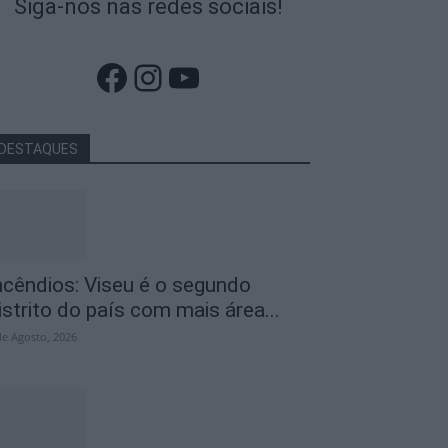
Siga-nos nas redes sociais!
Facebook
Instagram
YouTube
DESTAQUES
ncêndios: Viseu é o segundo
istrito do país com mais área...
de Agosto, 2026