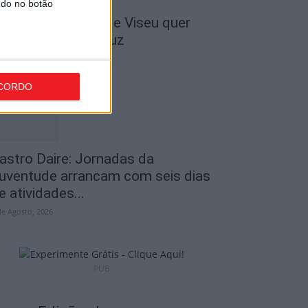
ndo no botão
 Liga: Académico de Viseu quer
ravar Benfica na Luz
de Agosto, 2026
CORDO
astro Daire: Jornadas da
uventude arrancam com seis dias
e atividades...
de Agosto, 2026
PUB