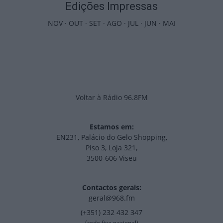
Edições Impressas
NOV
·
OUT
·
SET
·
AGO
·
JUL
·
JUN
·
MAI
Voltar à Rádio 96.8FM
Estamos em:
EN231, Palácio do Gelo Shopping,
Piso 3, Loja 321,
3500-606 Viseu
Contactos gerais:
geral@968.fm
(+351) 232 432 347
(rede fixa nacional)