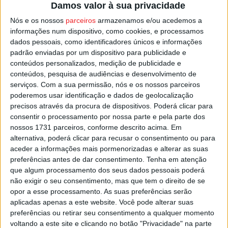
no concelho de Tondela.
Damos valor à sua privacidade
Nós e os nossos
parceiros
armazenamos e/ou acedemos a
Segundo a AICEP, o valor do investimento
informações num dispositivo, como cookies, e processamos
contratualizado com a Huf Portuguesa, unidade de
dados pessoais, como identificadores únicos e informações
padrão enviadas por um dispositivo para publicidade e
fabrico de componentes automóveis e que fornece
conteúdos personalizados, medição de publicidade e
soluções de ‘software’ e ‘hardware’ aos fabricantes de
conteúdos, pesquisa de audiências e desenvolvimento de
automóveis, ascende a mais de 11,17 milhões de euros, e
serviços.
Com a sua permissão, nós e os nossos parceiros
vai permitir a manutenção de 422 postos de trabalho.
poderemos usar identificação e dados de geolocalização
precisos através da procura de dispositivos. Poderá clicar para
consentir o processamento por nossa parte e pela parte dos
Esta e outras notícias para ouvir na Estação Diária – 96.8
nossos 1731 parceiros, conforme descrito acima. Em
FM ou em
www.968.fm
.
alternativa, poderá clicar para recusar o consentimento ou para
aceder a informações mais pormenorizadas e alterar as suas
preferências antes de dar consentimento.
Tenha em atenção
Pub
que algum processamento dos seus dados pessoais poderá
não exigir o seu consentimento, mas que tem o direito de se
opor a esse processamento. As suas preferências serão
aplicadas apenas a este website. Você pode alterar suas
TAGS
HUF Portuguesa
Tondela
preferências ou retirar seu consentimento a qualquer momento
voltando a este site e clicando no botão "Privacidade" na parte