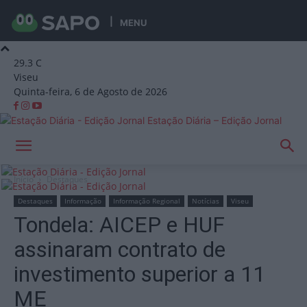
MENU
29.3
C
Viseu
Quinta-feira, 6 de Agosto de 2026
Estação Diária – Edição Jornal
Início
Destaques
Destaques
Informação
Informação Regional
Notícias
Viseu
Tondela: AICEP e HUF
assinaram contrato de
investimento superior a 11
ME