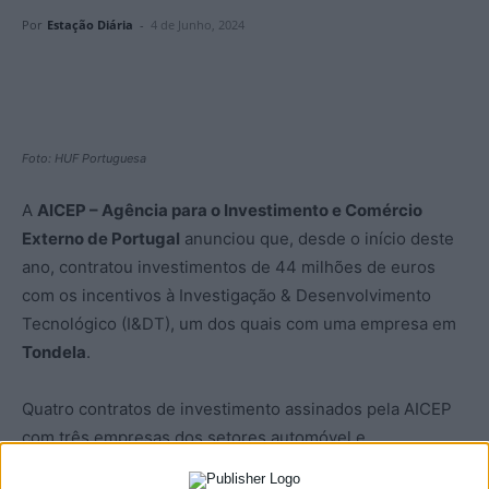
Por
Estação Diária
-
4 de Junho, 2024
Foto: HUF Portuguesa
A
AICEP – Agência para o Investimento e Comércio
Externo de Portugal
anunciou que, desde o início deste
ano, contratou investimentos de 44 milhões de euros
com os incentivos à Investigação & Desenvolvimento
Tecnológico (I&DT), um dos quais com uma empresa em
Tondela
.
Quatro contratos de investimento assinados pela AICEP
com três empresas dos setores automóvel e
farmacêutico, entre as quais a
Huf Portuguesa
, instalada