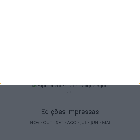
8 de Agosto, 2026
Incêndios: Viseu é o segundo distrito do
país com mais área...
7 de Agosto, 2026
PUB
Edições Impressas
NOV
·
OUT
·
SET
·
AGO
·
JUL
·
JUN
·
MAI