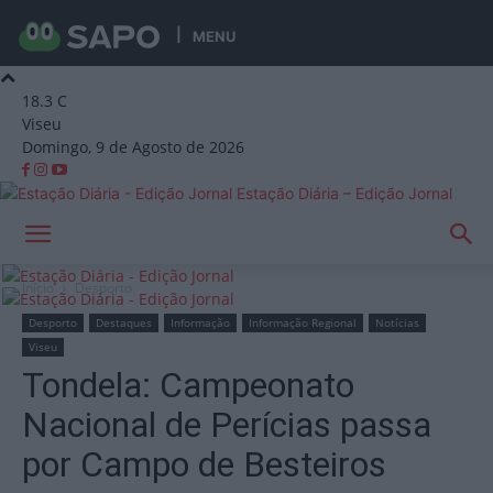
MENU
18.3
C
Viseu
Domingo, 9 de Agosto de 2026
Estação Diária – Edição Jornal
Início
Desporto
Desporto
Destaques
Informação
Informação Regional
Notícias
Viseu
Tondela: Campeonato
Nacional de Perícias passa
por Campo de Besteiros