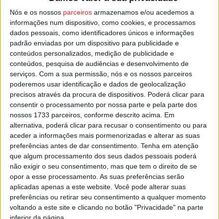
de quase três décadas de interregno, alcançando este
Nós e os nossos
parceiros
armazenamos e/ou acedemos a
ano o objetivo de inscrever a prova no Campeonato de
informações num dispositivo, como cookies, e processamos
Portugal de Perícias.
dados pessoais, como identificadores únicos e informações
padrão enviadas por um dispositivo para publicidade e
conteúdos personalizados, medição de publicidade e
Esta e outras notícias para ouvir na Estação Diária – 96.8
conteúdos, pesquisa de audiências e desenvolvimento de
FM ou em
www.968.fm
.
serviços.
Com a sua permissão, nós e os nossos parceiros
poderemos usar identificação e dados de geolocalização
precisos através da procura de dispositivos. Poderá clicar para
Pub
consentir o processamento por nossa parte e pela parte dos
nossos 1733 parceiros, conforme descrito acima. Em
alternativa, poderá clicar para recusar o consentimento ou para
aceder a informações mais pormenorizadas e alterar as suas
TAGS
Campo Besteiros
Caramulo Racing Team
Perícia
preferências antes de dar consentimento.
Tenha em atenção
Tondela
que algum processamento dos seus dados pessoais poderá
não exigir o seu consentimento, mas que tem o direito de se
opor a esse processamento. As suas preferências serão
aplicadas apenas a este website. Você pode alterar suas
preferências ou retirar seu consentimento a qualquer momento
voltando a este site e clicando no botão "Privacidade" na parte
inferior da página.