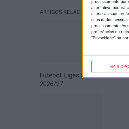
processamento por n
alternativa, poderá
ARTIGOS RELACIONADOS
Mais do a
alterar as suas pref
seus dados pessoais
processamento. As s
preferências ou reti
"Privacidade" na part
MAIS OP
Futebol: Ligas profissionais c
2026/27