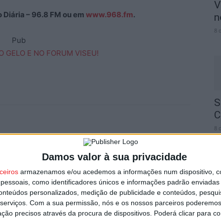
V
ão Diária – 96.8 FM ou em
www.968.fm
.
n
8 
Pub
S
C
8 
Damos valor à sua privacidade
ceiros
armazenamos e/ou acedemos a informações num dispositivo, c
Próximo artigo
essoais, como identificadores únicos e informações padrão enviadas 
air
Tarouca: Central Solar de Vila Chã da Beira já
conteúdos personalizados, medição de publicidade e conteúdos, pesqui
está operacional
I
serviços.
Com a sua permissão, nós e os nossos parceiros poderemos 
d
ção precisos através da procura de dispositivos. Poderá clicar para co