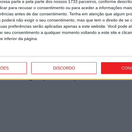
ossa parte e pela parte dos nossos 1733 parceiros, conforme descrit
7 
 clicar para recusar o consentimento ou para aceder a informações ma
utor
erências antes de dar consentimento.
Tenha em atenção que algum pr
 poderá não exigir o seu consentimento, mas que tem o direito de se 
uas preferências serão aplicadas apenas a este website. Você pode al
rar seu consentimento a qualquer momento voltando a este site e clica
e inferior da página.
F
e
o
ÇÕES
DISCORDO
CON
7 
om novas regras para a temporada