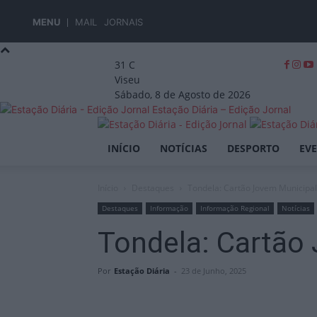
MENU
MAIL
JORNAIS
31
C
Viseu
Sábado, 8 de Agosto de 2026
Estação Diária – Edição Jornal
INÍCIO
NOTÍCIAS
DESPORTO
EV
Início
Destaques
Tondela: Cartão Jovem Municipal 
Destaques
Informação
Informação Regional
Notícias
Tondela: Cartão 
Por
Estação Diária
-
23 de Junho, 2025