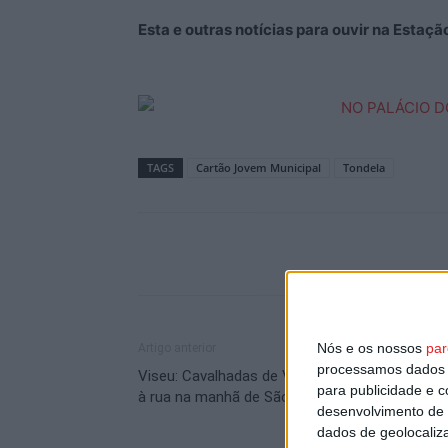
Esta e outras notícias para ouvir na Estaç
TAGS
Cartão Jovem Municipal
Tondela
Nós e os nossos
par
Artigo anterior
processamos dados p
Viseu: Cavalhadas de Vildemoinhos voltam a s
para publicidade e 
à rua na manhã de São João
desenvolvimento de 
dados de geolocaliza