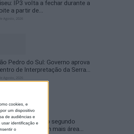
iseu: IP3 volta a fechar durante a
oite a partir de...
de Agosto, 2026
ão Pedro do Sul: Governo aprova
entro de Interpretação da Serra...
de Agosto, 2026
omo cookies, e
por um dispositivo
sa de audiências e
ncêndios: Viseu é o segundo
usar identificação e
istrito do país com mais área...
nsentir o