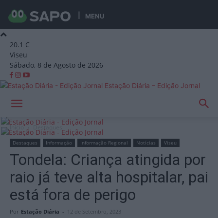
MENU
20.1
C
Viseu
Sábado, 8 de Agosto de 2026
Estação Diária – Edição Jornal
Início
Destaques
Destaques
Informação
Informação Regional
Notícias
Viseu
Tondela: Criança atingida por
raio já teve alta hospitalar, pai
está fora de perigo
Por
Estação Diária
-
12 de Setembro, 2023