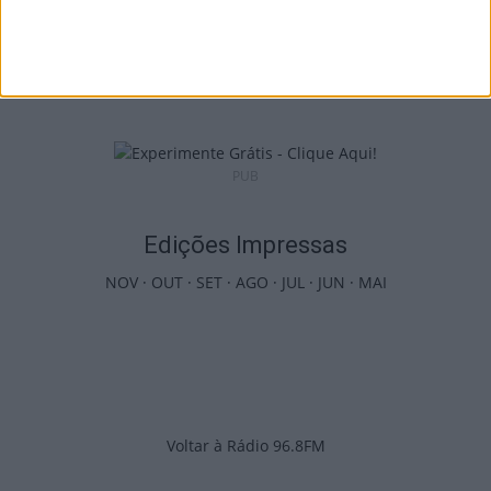
Incêndios: Viseu é o segundo distrito do
país com mais área...
7 de Agosto, 2026
PUB
Edições Impressas
NOV
·
OUT
·
SET
·
AGO
·
JUL
·
JUN
·
MAI
Voltar à Rádio 96.8FM