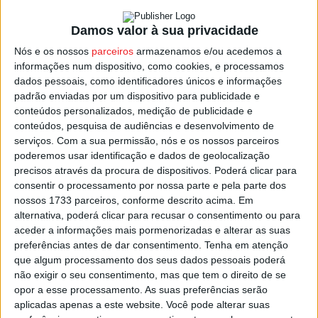
Damos valor à sua privacidade
Quanto ao pai, de 41 anos, também atingido pelo raio,
está ainda internado no Hospital de Viseu, devido às
Nós e os nossos
parceiros
armazenamos e/ou acedemos a
informações num dispositivo, como cookies, e processamos
queimaduras de 1.º e 2.º grau relacionadas com a
dados pessoais, como identificadores únicos e informações
eletrocussão, mas “está consciente, hemodinamicamente
padrão enviadas por um dispositivo para publicidade e
estável e sem evidência de lesão cardíaca”, e, segundo o
conteúdos personalizados, medição de publicidade e
gabinete de comunicação do Centro Hospitalar Tondela-
conteúdos, pesquisa de audiências e desenvolvimento de
serviços.
Com a sua permissão, nós e os nossos parceiros
Viseu, a previsão é que o seu estado “evolua
poderemos usar identificação e dados de geolocalização
favoravelmente e possa ter alta em breve”.
precisos através da procura de dispositivos. Poderá clicar para
consentir o processamento por nossa parte e pela parte dos
O homem e o filho ficaram feridos após terem sido
nossos 1733 parceiros, conforme descrito acima. Em
alternativa, poderá clicar para recusar o consentimento ou para
atingidos no domingo à tarde por um raio durante uma
aceder a informações mais pormenorizadas e alterar as suas
trovoada na zona da Serra do Caramulo, quando
preferências antes de dar consentimento.
Tenha em atenção
assistiam à subida dos participantes da Rampa Histórica
que algum processamento dos seus dados pessoais poderá
do Caramulo Motorfestival e depois de se terem abrigado
não exigir o seu consentimento, mas que tem o direito de se
opor a esse processamento. As suas preferências serão
da chuva debaixo de uma árvore que acabou atingida por
aplicadas apenas a este website. Você pode alterar suas
um raio.