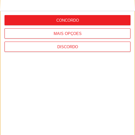
Futebol: Jogadores do Académico e
Tondela vão exibir distinções oficiais nas
CONCORDO
camisolas
MAIS OPÇÕES
DISCORDO
Combustíveis: Preços devem baixar de
forma acentuada na próxima semana