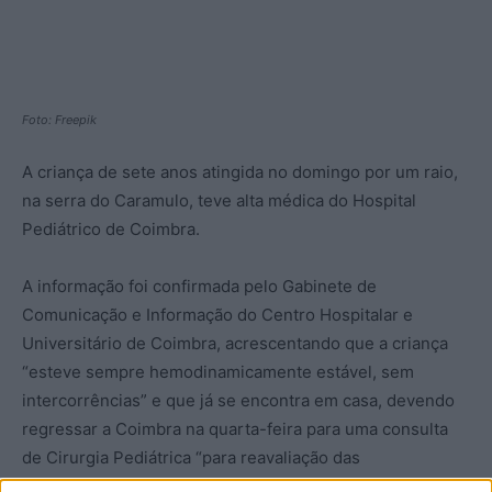
Foto: Freepik
A criança de sete anos atingida no domingo por um raio,
na serra do Caramulo, teve alta médica do Hospital
Pediátrico de Coimbra.
A informação foi confirmada pelo Gabinete de
Comunicação e Informação do Centro Hospitalar e
Universitário de Coimbra, acrescentando que a criança
“esteve sempre hemodinamicamente estável, sem
intercorrências” e que já se encontra em casa, devendo
regressar a Coimbra na quarta-feira para uma consulta
de Cirurgia Pediátrica “para reavaliação das
queimaduras”, adiantou.