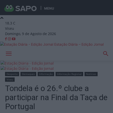
MENU
18.3
C
Viseu
Domingo, 9 de Agosto de 2026
Estação Diária – Edição Jornal
Início
Desporto
Desporto
Destaques
Informação
Informação Regional
Notícias
Viseu
Tondela é o 26.º clube a
participar na Final da Taça de
Portugal