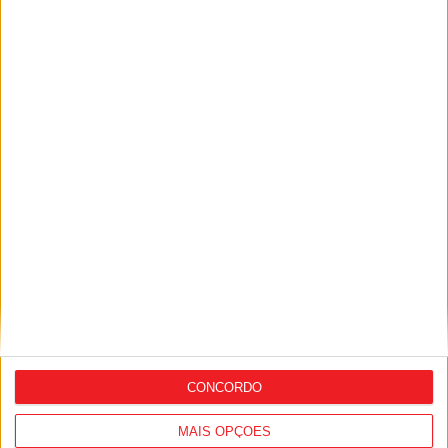
camisolas
I Liga: Académico de Viseu quer travar
Benfica na Luz
CONCORDO
MAIS OPÇÕES