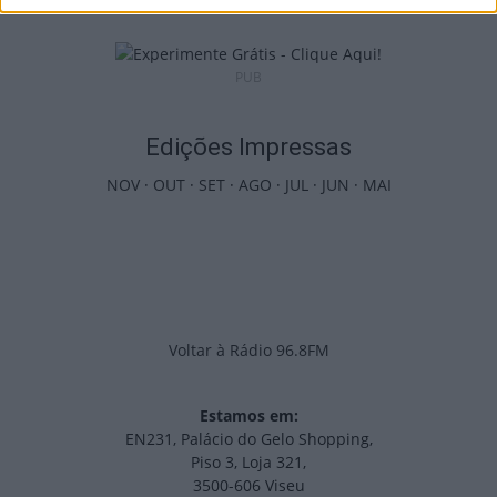
PUB
Edições Impressas
NOV
·
OUT
·
SET
·
AGO
·
JUL
·
JUN
·
MAI
Voltar à Rádio 96.8FM
Estamos em:
EN231, Palácio do Gelo Shopping,
Piso 3, Loja 321,
3500-606 Viseu