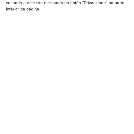
voltando a este site e clicando no botão "Privacidade" na parte
inferior da página.
TAGS
Biblioteca Municipal
Exposição
Tondela
Artigo anterior
Próximo artigo
Futebol de Praia: Segunda
Futsal: ABC de Nelas tem
derrota da Casa do Benfica de
novo treinador
Viseu na Série Norte
ARTIGOS RELACIONADOS
Mais do autor