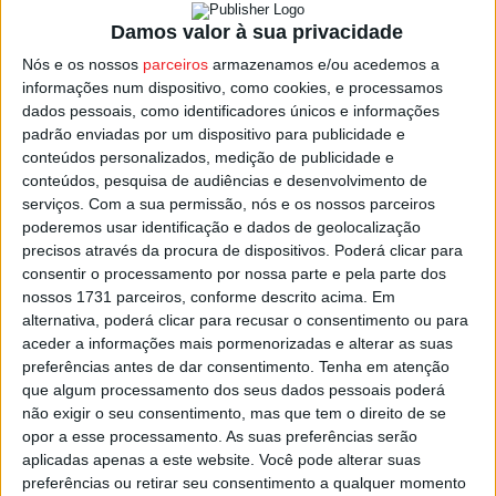
Damos valor à sua privacidade
Criada pelo Museu da Assembleia da República, a mostra
Nós e os nossos
parceiros
armazenamos e/ou acedemos a
integra um conjunto de painéis, com mais de meia
informações num dispositivo, como cookies, e processamos
centena de imagens registadas por Joshua Benoliel.
dados pessoais, como identificadores únicos e informações
padrão enviadas por um dispositivo para publicidade e
conteúdos personalizados, medição de publicidade e
Para o vice-presidente da autarquia de Tondela, João
conteúdos, pesquisa de audiências e desenvolvimento de
Carlos Figueiredo, “esta exposição é um excelente
serviços.
Com a sua permissão, nós e os nossos parceiros
momento para reavivarmos o espírito de participação
poderemos usar identificação e dados de geolocalização
precisos através da procura de dispositivos. Poderá clicar para
cívica e a história do nosso país”.
consentir o processamento por nossa parte e pela parte dos
nossos 1731 parceiros, conforme descrito acima. Em
A mostra está patente na Biblioteca Municipal de Tondela
alternativa, poderá clicar para recusar o consentimento ou para
até ao próximo dia 28 de junho.
aceder a informações mais pormenorizadas e alterar as suas
preferências antes de dar consentimento.
Tenha em atenção
que algum processamento dos seus dados pessoais poderá
Esta e outras notícias para ouvir na Estação Diária – 96.8
não exigir o seu consentimento, mas que tem o direito de se
FM ou em
www.968.fm
.
opor a esse processamento. As suas preferências serão
aplicadas apenas a este website. Você pode alterar suas
Pub
preferências ou retirar seu consentimento a qualquer momento