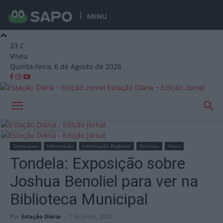
MENU
23
C
Viseu
Quinta-feira, 6 de Agosto de 2026
Estação Diária – Edição Jornal
Início
Destaques
Destaques
Informação
Informação Regional
Notícias
Viseu
Tondela: Exposição sobre
Joshua Benoliel para ver na
Biblioteca Municipal
Por
Estação Diária
-
7 de Junho, 2023