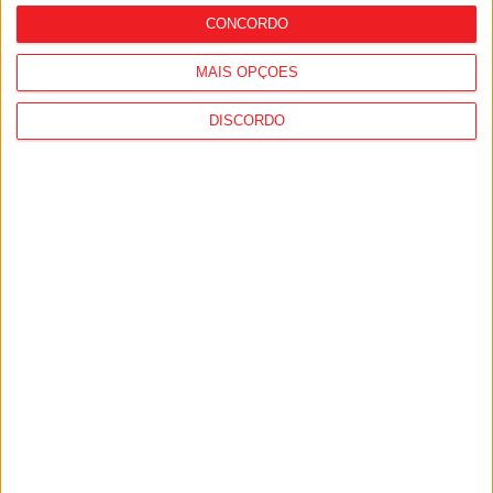
CONCORDO
MAIS OPÇÕES
DISCORDO
Tondela: Município distribui mais de 68
mil euros por juntas de freguesia e
associações