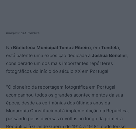
Imagem: CM Tondela
Na
Biblioteca Municipal Tomaz Ribeiro
, em
Tondela
,
está patente uma exposição dedicada a
Joshua
Benoliel
,
considerado um dos mais importantes repórteres
fotográficos do início do século XX em Portugal.
“O pioneiro da reportagem fotográfica em Portugal
acompanhou todos os grandes acontecimentos da sua
época, desde as cerimónias dos últimos anos da
Monarquia Constitucional à implementação da República,
passando pelas diversas revoltas ao longo da primeira
República à Grande Guerra de 1914 a 1918″, pode ler-se
na nota de imprensa da Câmara de Tondela.