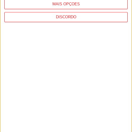
MAIS OPÇÕES
DISCORDO
Viseu: GNR intensifica fiscalização de
velocidade nas estradas