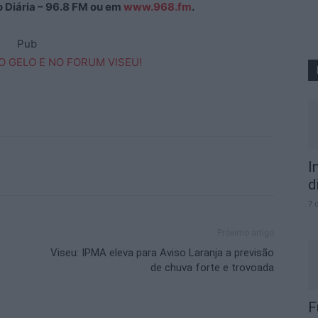
ão Diária – 96.8 FM ou em
www.968.fm
.
Pub
I
d
7 
Próximo artigo
Viseu: IPMA eleva para Aviso Laranja a previsão
de chuva forte e trovoada
F