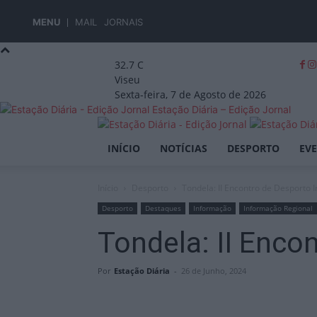
MENU
MAIL
JORNAIS
32.7
C
Viseu
Sexta-feira, 7 de Agosto de 2026
Estação Diária – Edição Jornal
INÍCIO
NOTÍCIAS
DESPORTO
EV
Início
Desporto
Tondela: II Encontro de Desporto I
Desporto
Destaques
Informação
Informação Regional
Tondela: II Enco
Por
Estação Diária
-
26 de Junho, 2024