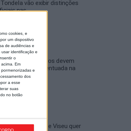
 Tondela vão exibir distinções
ficiais nas...
de Agosto, 2026
omo cookies, e
por um dispositivo
sa de audiências e
usar identificação e
nsentir o
ombustíveis: Preços devem
o acima. Em
aixar de forma acentuada na
is pormenorizadas e
róxima semana
ocessamento dos
opor a esse
de Agosto, 2026
terar suas
ndo no botão
 Liga: Académico de Viseu quer
CORDO