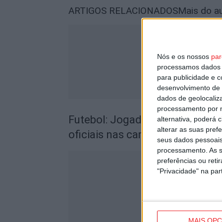
ARTIGOS RELACIONADOS
Mais do a
Nós e os nossos
par
processamos dados p
para publicidade e 
desenvolvimento de 
dados de geolocaliza
processamento por n
Futebol: Jogadores do Académic
alternativa, poderá
alterar as suas pref
oficiais nas camisolas
seus dados pessoais
processamento. As s
preferências ou reti
"Privacidade" na part
MAIS OP