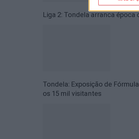
Liga 2: Tondela arranca época
Tondela: Exposição de Fórmula
os 15 mil visitantes