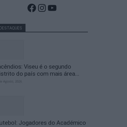
Facebook
Instagram
YouTube
DESTAQUES
ncêndios: Viseu é o segundo
istrito do país com mais área...
de Agosto, 2026
utebol: Jogadores do Académico