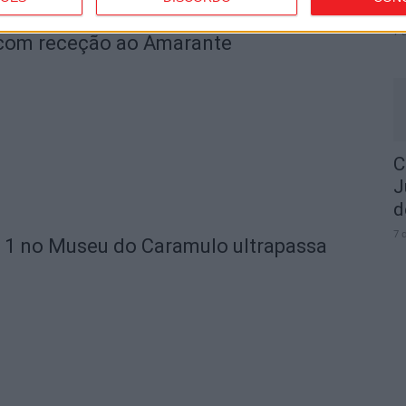
t
7 
 com receção ao Amarante
C
J
d
7 
 1 no Museu do Caramulo ultrapassa