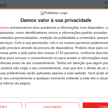
e
utor
o
7 
Damos valor à sua privacidade
ceiros
armazenamos e/ou acedemos a informações num dispositivo, c
essoais, como identificadores únicos e informações padrão enviadas 
conteúdos personalizados, medição de publicidade e conteúdos, pesqui
serviços.
Com a sua permissão, nós e os nossos parceiros poderemos 
ção precisos através da procura de dispositivos. Poderá clicar para co
C
ossa parte e pela parte dos nossos 1733 parceiros, conforme descrit
b
o e Tondela vão exibir distinções
 clicar para recusar o consentimento ou para aceder a informações ma
p
erências antes de dar consentimento.
Tenha em atenção que algum pr
 poderá não exigir o seu consentimento, mas que tem o direito de se 
7 
uas preferências serão aplicadas apenas a este website. Você pode al
rar seu consentimento a qualquer momento voltando a este site e clica
e inferior da página.
I
ÇÕES
DISCORDO
CON