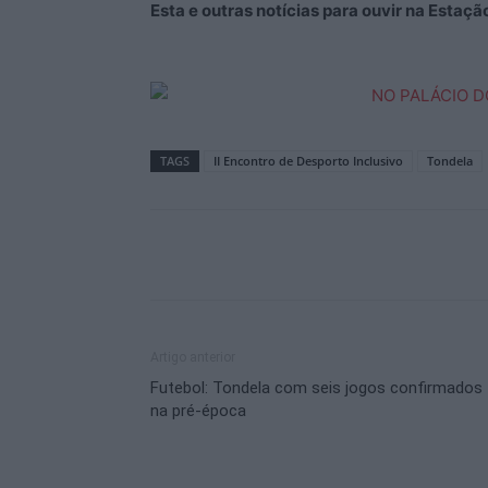
Esta e outras notícias para ouvir na Estaç
TAGS
II Encontro de Desporto Inclusivo
Tondela
Artigo anterior
Futebol: Tondela com seis jogos confirmados
na pré-época