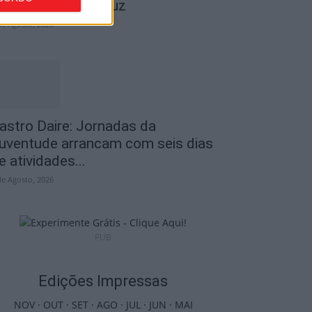
ravar Benfica na Luz
de Agosto, 2026
astro Daire: Jornadas da
uventude arrancam com seis dias
e atividades...
de Agosto, 2026
PUB
Edições Impressas
NOV
·
OUT
·
SET
·
AGO
·
JUL
·
JUN
·
MAI