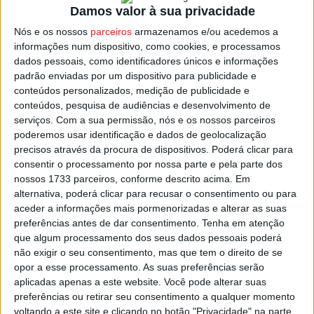
Damos valor à sua privacidade
atribuição de 471 subsídios, num valor superior a 200 mil
euros.
Nós e os nossos
parceiros
armazenamos e/ou acedemos a
informações num dispositivo, como cookies, e processamos
dados pessoais, como identificadores únicos e informações
Os incentivos variam entre os 500 euros para o primeiro
padrão enviadas por um dispositivo para publicidade e
filho, 550 para o segundo e até 600 euros para o terceiro,
conteúdos personalizados, medição de publicidade e
sendo pagos mediante a apresentação de despesas
conteúdos, pesquisa de audiências e desenvolvimento de
serviços.
Com a sua permissão, nós e os nossos parceiros
realizadas no concelho nos primeiros seis meses após o
poderemos usar identificação e dados de geolocalização
nascimento ou adoção. O apoio destina-se a munícipes
precisos através da procura de dispositivos. Poderá clicar para
residentes em Tondela há pelo menos cinco anos.
consentir o processamento por nossa parte e pela parte dos
nossos 1733 parceiros, conforme descrito acima. Em
alternativa, poderá clicar para recusar o consentimento ou para
Esta e outras notícias para ouvir na Estação Diária – 96.8
aceder a informações mais pormenorizadas e alterar as suas
FM ou em
www.968.fm
.
preferências antes de dar consentimento.
Tenha em atenção
que algum processamento dos seus dados pessoais poderá
Pub
não exigir o seu consentimento, mas que tem o direito de se
opor a esse processamento. As suas preferências serão
aplicadas apenas a este website. Você pode alterar suas
preferências ou retirar seu consentimento a qualquer momento
voltando a este site e clicando no botão "Privacidade" na parte
TAGS
Apoio Natalidade
Tondela