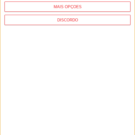
MAIS OPÇÕES
DISCORDO
Futebol: Jogadores do Académico e
Tondela vão exibir distinções oficiais nas
camisolas