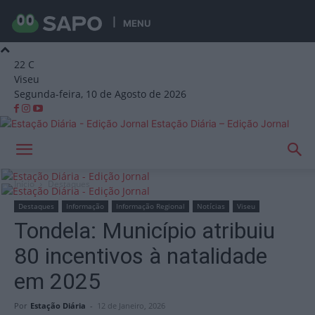
MENU
22
C
Viseu
Segunda-feira, 10 de Agosto de 2026
Estação Diária – Edição Jornal
Início
Destaques
Destaques
Informação
Informação Regional
Notícias
Viseu
Tondela: Município atribuiu
80 incentivos à natalidade
em 2025
Por
Estação Diária
-
12 de Janeiro, 2026