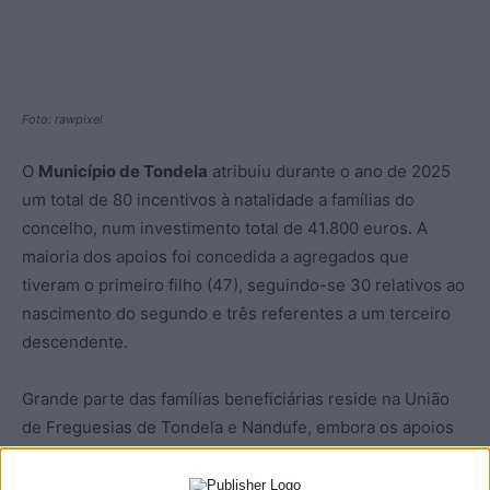
Foto: rawpixel
O
Município de Tondela
atribuiu durante o ano de 2025
um total de 80 incentivos à natalidade a famílias do
concelho, num investimento total de 41.800 euros. A
maioria dos apoios foi concedida a agregados que
tiveram o primeiro filho (47), seguindo-se 30 relativos ao
nascimento do segundo e três referentes a um terceiro
descendente.
Grande parte das famílias beneficiárias reside na União
de Freguesias de Tondela e Nandufe, embora os apoios
tenham abrangido todas as freguesias do concelho.
Criado em 2019, o programa municipal já permitiu a