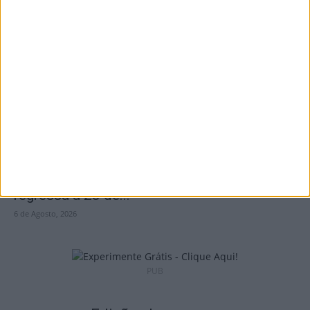
Futebol: Académico de Viseu oficializou
contratação de Andro Babić
6 de Agosto, 2026
Penalva do Castelo: Festa do Vinho Dão
regressa a 23 de...
6 de Agosto, 2026
PUB