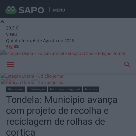
MENU
29.3
C
Viseu
Quinta-feira, 6 de Agosto de 2026
Estação Diária – Edição Jornal
Início
Destaques
Destaques
Informação
Informação Regional
Notícias
Tondela: Município avança
com projeto de recolha e
reciclagem de rolhas de
cortiça