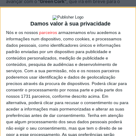
avançar com o
“Green Cork”
, que irá em breve para o
terreno, numa experiência piloto, refere em comunicado.
Damos valor à sua privacidade
O projeto será apresentado publicamente na próxima
Nós e os nossos
parceiros
armazenamos e/ou acedemos a
sexta-feira (4 de julho), pelas 19h45, no primeiro dia do
informações num dispositivo, como cookies, e processamos
Tondela Brancos, que terá lugar no Parque Urbano até
dados pessoais, como identificadores únicos e informações
domingo (6 de julho).
padrão enviadas por um dispositivo para publicidade e
conteúdos personalizados, medição de publicidade e
Além da apresentação do “Green Cork”, será celebrada a
conteúdos, pesquisa de audiências e desenvolvimento de
serviços.
Com a sua permissão, nós e os nossos parceiros
assinatura do protocolo para a implementação deste
poderemos usar identificação e dados de geolocalização
programa no concelho.
precisos através da procura de dispositivos. Poderá clicar para
consentir o processamento por nossa parte e pela parte dos
Durante o evento vínico ‘Tondela Brancos’ estará
nossos 1731 parceiros, conforme descrito acima. Em
alternativa, poderá clicar para recusar o consentimento ou para
instalado no recinto do Parque Urbano um grande
aceder a informações mais pormenorizadas e alterar as suas
contentor para a recolha de rolhas de cortiça.
preferências antes de dar consentimento.
Tenha em atenção
que algum processamento dos seus dados pessoais poderá
O Green Cork une a reciclagem à conservação da
não exigir o seu consentimento, mas que tem o direito de se
opor a esse processamento. As suas preferências serão
natureza, possibilitando que as rolhas de cortiça sejam