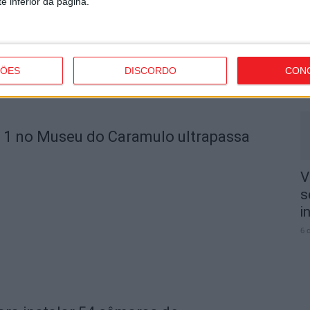
e inferior da página.
V
3
e
ÇÕES
DISCORDO
CON
6 
 1 no Museu do Caramulo ultrapassa
V
s
i
6 