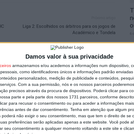
T
n
Próximo artigo
o
HC
Liga 2: Escolhidos os árbitros para os jogos de
Académico e Tondela
6 
Damos valor à sua privacidade
utor
ceiros
armazenamos e/ou acedemos a informações num dispositivo, c
essoais, como identificadores únicos e informações padrão enviadas 
V
conteúdos personalizados, medição de publicidade e conteúdos, pesqui
i
serviços.
Com a sua permissão, nós e os nossos parceiros poderemos 
ção precisos através da procura de dispositivos. Poderá clicar para co
v
ossa parte e pela parte dos nossos 1731 parceiros, conforme descrit
6 
 clicar para recusar o consentimento ou para aceder a informações ma
erências antes de dar consentimento.
Tenha em atenção que algum pr
 poderá não exigir o seu consentimento, mas que tem o direito de se 
uas preferências serão aplicadas apenas a este website. Você pode al
s por furto de cobre na região
rar seu consentimento a qualquer momento voltando a este site e clica