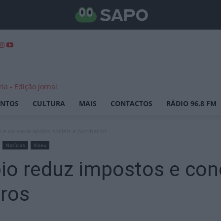
ENTOS
CULTURA
MAIS
CONTACTOS
RÁDIO 96.8 FM
s e concede apoios sociais a bombeiros
Notícias
Viseu
pio reduz impostos e co
iros