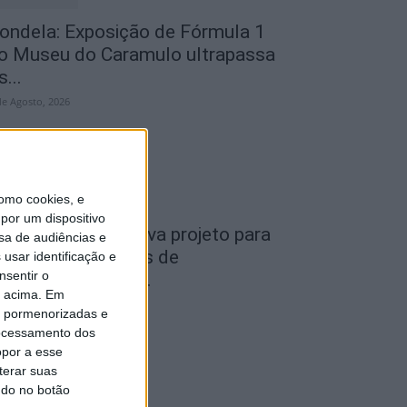
ondela: Exposição de Fórmula 1
o Museu do Caramulo ultrapassa
s...
de Agosto, 2026
omo cookies, e
por um dispositivo
iseu: Câmara aprova projeto para
sa de audiências e
nstalar 54 câmaras de
usar identificação e
nsentir o
ideovigilância em...
o acima. Em
de Agosto, 2026
is pormenorizadas e
ocessamento dos
opor a esse
terar suas
ndo no botão