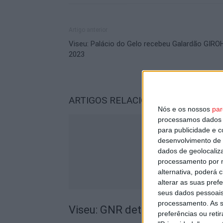
Artigo anterior
Viseu: Palácio do Gelo recebeu Galardão GIRO
2023
ARTIGOS RELACIONADOS
Mais do a
Nós e os nossos
par
processamos dados p
para publicidade e 
desenvolvimento de 
dados de geolocaliza
processamento por n
alternativa, poderá
alterar as suas pref
seus dados pessoais
processamento. As s
Viseu: GNR detém sete suspeito
preferências ou reti