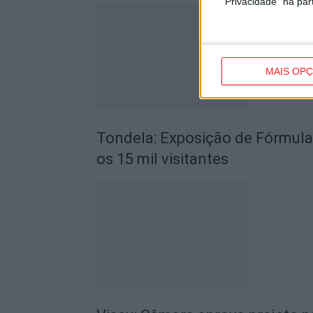
"Privacidade" na part
MAIS OP
Tondela: Exposição de Fórmula
os 15 mil visitantes