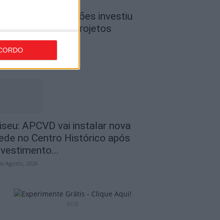
iseu: CIM Dão Lafões investiu
50 mil euros em projetos
ducativos...
CORDO
de Agosto, 2026
iseu: APCVD vai instalar nova
ede no Centro Histórico após
nvestimento...
de Agosto, 2026
PUB