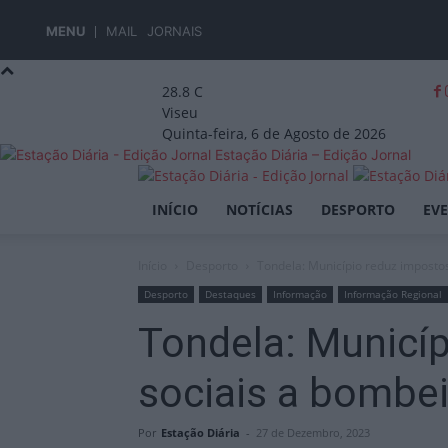
MENU
MAIL
JORNAIS
28.8
C
Viseu
Quinta-feira, 6 de Agosto de 2026
Estação Diária – Edição Jornal
INÍCIO
NOTÍCIAS
DESPORTO
EV
Início
Desporto
Tondela: Município reduz imposto
Desporto
Destaques
Informação
Informação Regional
Tondela: Municí
sociais a bombe
Por
Estação Diária
-
27 de Dezembro, 2023