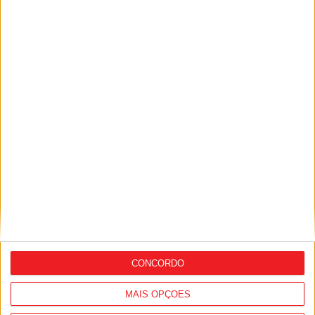
Futebol: Académico de Viseu garante
avançado marroquino
CONCORDO
MAIS OPÇÕES