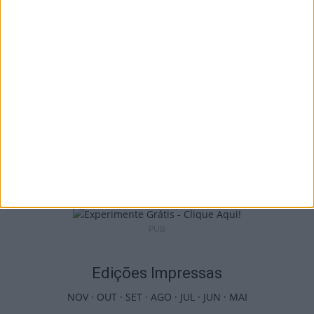
país com mais área...
7 de Agosto, 2026
Futebol: Jogadores do Académico e
Tondela vão exibir distinções oficiais nas...
7 de Agosto, 2026
PUB
Edições Impressas
NOV
·
OUT
·
SET
·
AGO
·
JUL
·
JUN
·
MAI