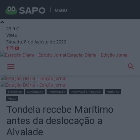
MENU
29.9
C
Viseu
Sábado, 8 de Agosto de 2026
Estação Diária – Edição Jornal
Início
Desporto
Desporto
Destaques
Informação
Informação Regional
Notícias
Viseu
Tondela recebe Marítimo
antes da deslocação a
Alvalade