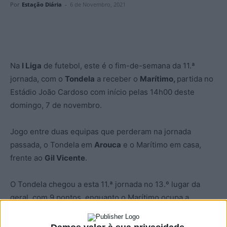
Por
Estação Diária
-
6 de Novembro, 2021
Na
I Liga
de futebol, este é o fim-de-semana da 11.ª
jornada, com o
Tondela
a receber o
Marítimo,
partida no
Estádio João Cardoso com início pelas 14h00 deste
domingo, 7 de novembro.
Jogo entre duas equipas que perderam na jornada
passada, o Tondela em
Arouca
e o Marítimo em casa,
frente ao
Gil Vicente
.
O Tondela chegou a esta 11.ª jornada no 13.º lugar da
geral, com 9 pontos, enquanto o Marítimo ocupa a
penúltima posição, com menos dois pontos que os
‘auriverdes’.