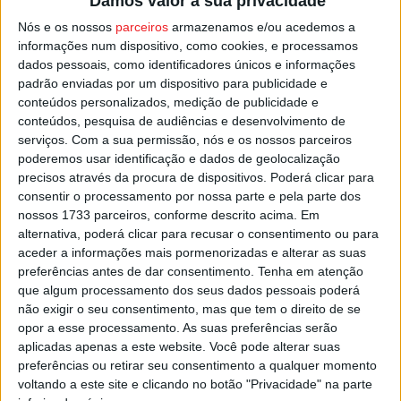
Damos valor à sua privacidade
Nós e os nossos
parceiros
armazenamos e/ou acedemos a
Um triunfo deixa o Tondela mais tranquilo na
informações num dispositivo, como cookies, e processamos
classificação, mas outro resultado que não seja a vitória,
dados pessoais, como identificadores únicos e informações
padrão enviadas por um dispositivo para publicidade e
poderá fazer os comandados de Pako Ayestarán caírem
conteúdos personalizados, medição de publicidade e
no fundo da tabela, e segue-se no calendário o jogo em
conteúdos, pesquisa de audiências e desenvolvimento de
Alvalade, frente ao
Sporting
, partida que será disputada
serviços.
Com a sua permissão, nós e os nossos parceiros
dia 28 de novembro.
poderemos usar identificação e dados de geolocalização
precisos através da procura de dispositivos. Poderá clicar para
consentir o processamento por nossa parte e pela parte dos
Esta e outras notícias para ouvir em desenvolvimento na
nossos 1733 parceiros, conforme descrito acima. Em
Estação Diária – 96.8 FM ou em
www.968.fm
.
alternativa, poderá clicar para recusar o consentimento ou para
aceder a informações mais pormenorizadas e alterar as suas
preferências antes de dar consentimento.
Tenha em atenção
Pub
que algum processamento dos seus dados pessoais poderá
não exigir o seu consentimento, mas que tem o direito de se
opor a esse processamento. As suas preferências serão
aplicadas apenas a este website. Você pode alterar suas
TAGS
Futebol
Tondela
preferências ou retirar seu consentimento a qualquer momento
voltando a este site e clicando no botão "Privacidade" na parte