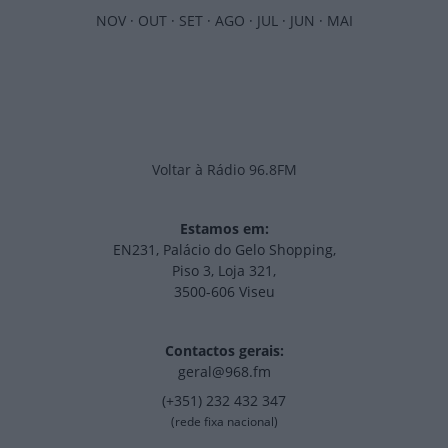
NOV
·
OUT
·
SET
·
AGO
·
JUL
·
JUN
·
MAI
Voltar à Rádio 96.8FM
Estamos em:
EN231, Palácio do Gelo Shopping,
Piso 3, Loja 321,
3500-606 Viseu
Contactos gerais:
geral@968.fm
(+351) 232 432 347
(rede fixa nacional)