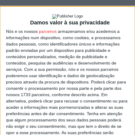
O serviço está aberto de segunda-feira a sexta-feira, das
09h00 às 17h00, com pausa para o almoço.
Damos valor à sua privacidade
Nós e os nossos
parceiros
armazenamos e/ou acedemos a
O Município refere o Espaço do Cidadão oferece um serviço
informações num dispositivo, como cookies, e processamos
de proximidade à população, com um atendimento rápido e
dados pessoais, como identificadores únicos e informações
eficiente, permitindo aos cidadãos em geral o acesso a vários
padrão enviadas por um dispositivo para publicidade e
conteúdos personalizados, medição de publicidade e
serviços públicos. Explica que
os utentes podem, por
conteúdos, pesquisa de audiências e desenvolvimento de
exemplo, revalidar a Carta de Condução ou pedir a segunda
serviços.
Com a sua permissão, nós e os nossos parceiros
via deste cartão, ativar a chave móvel digital, pedir uma nova
poderemos usar identificação e dados de geolocalização
senha ou de uma caderneta predial junto da Autoridade
precisos através da procura de dispositivos. Poderá clicar para
consentir o processamento por nossa parte e pela parte dos
Tributária, apresentar despesas junto da ADSE, alterar a
nossos 1733 parceiros, conforme descrito acima. Em
morada no Cartão de Cidadão e ou solicitar o Cartão Europeu
alternativa, poderá clicar para recusar o consentimento ou para
de Seguro de Doença, entre outros.
aceder a informações mais pormenorizadas e alterar as suas
preferências antes de dar consentimento.
Tenha em atenção
que algum processamento dos seus dados pessoais poderá
Este é o terceiro Espaço do Cidadão a abrir portas no
não exigir o seu consentimento, mas que tem o direito de se
concelho de Tondela e o segundo a funcionar numa freguesia.
opor a esse processamento. As suas preferências serão