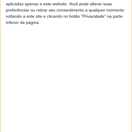
Além da cidade de Tondela (no edifício em frente à Câmara
aplicadas apenas a este website. Você pode alterar suas
Municipal), este serviço está disponível em Santiago de
preferências ou retirar seu consentimento a qualquer momento
voltando a este site e clicando no botão "Privacidade" na parte
Besteiros (Junta de Freguesia) e agora também na Vila de
inferior da página.
São João do Monte.
Em breve deverão abrir novos espaços do cidadão noutras
freguesias do concelho, informa a autarquia em comunicado.
Esta e outras notícias para ouvir na Estação Diária – 96.8
FM ou em
www.968.fm
.
Pub
TAGS
Espaço Cidadão
Tondela