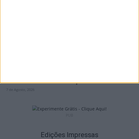
Incêndios: Viseu é o segundo distrito do
país com mais área...
7 de Agosto, 2026
Futebol: Jogadores do Académico e
Tondela vão exibir distinções oficiais nas...
7 de Agosto, 2026
PUB
Edições Impressas