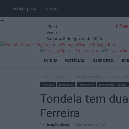
MENU
MAIL
JORNAIS
29.9
C
Viseu
Sábado, 8 de Agosto de 2026
Estação Diária – Edição Jornal
INÍCIO
NOTÍCIAS
DESPORTO
EV
Início
Desporto
Tondela tem duas baixas para o j
Desporto
Destaques
Informação
Informação Regional
Tondela tem dua
Ferreira
Por
Estação Diária
-
16 de Dezembro, 2021