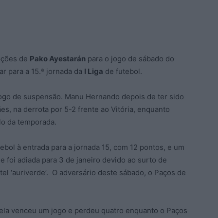
pções de
Pako Ayestarán
para o jogo de sábado do
tar para a 15.ª jornada da
I Liga
de futebol.
jogo de suspensão. Manu Hernando depois de ter sido
s, na derrota por 5-2 frente ao Vitória, enquanto
elo da temporada.
tebol à entrada para a jornada 15, com 12 pontos, e um
 foi adiada para 3 de janeiro devido ao surto de
el ‘auriverde’. O adversário deste sábado, o Paços de
ndela venceu um jogo e perdeu quatro enquanto o Paços