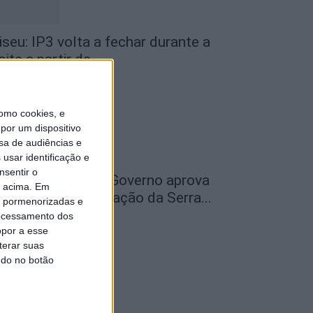
iseu: IP3 volta a fechar durante a
oite a partir de...
de Agosto, 2026
omo cookies, e
por um dispositivo
sa de audiências e
usar identificação e
nsentir o
ão Pedro do Sul: Governo aprova
o acima. Em
entro de Interpretação da Serra...
is pormenorizadas e
ocessamento dos
de Agosto, 2026
opor a esse
terar suas
ndo no botão