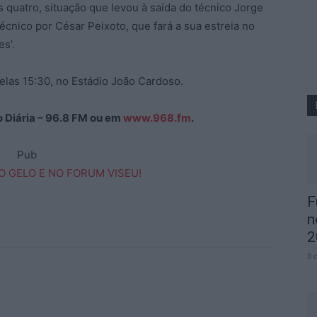
 quatro, situação que levou à saída do técnico Jorge
cnico por César Peixoto, que fará a sua estreia no
s’.
elas 15:30, no Estádio João Cardoso.
ão Diária – 96.8 FM ou em
www.968.fm
.
Pub
F
n
2
8 