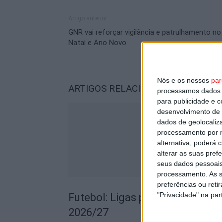
Artigo anterior
GNR vai reforçar vigilância e patrulhamento no
Natal e Ano Novo
Nós e os nossos
par
ARTIGOS RELACIONADOS
Mais do a
processamos dados p
para publicidade e 
desenvolvimento de 
dados de geolocaliza
processamento por n
alternativa, poderá
alterar as suas pref
seus dados pessoais
processamento. As s
preferências ou reti
"Privacidade" na part
Futebol: Ligas profissionais c
2026/27