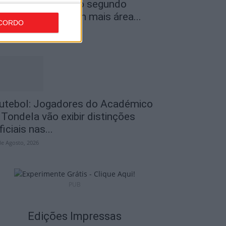
ncêndios: Viseu é o segundo
istrito do país com mais área...
CORDO
de Agosto, 2026
utebol: Jogadores do Académico
 Tondela vão exibir distinções
ficiais nas...
de Agosto, 2026
PUB
Edições Impressas