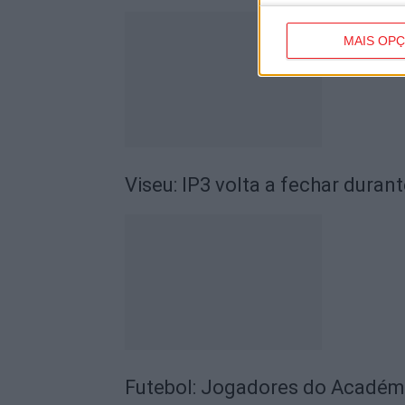
MAIS OP
Viseu: IP3 volta a fechar durant
Futebol: Jogadores do Académic