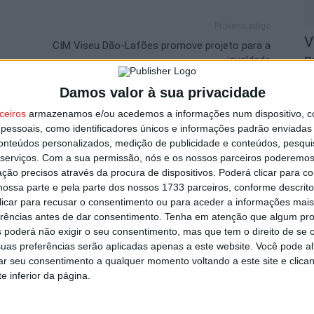
Próximo artigo
V
CIM Viseu Dão-Lafões promove projeto para a
n
igualdade
8 
Damos valor à sua privacidade
ceiros
armazenamos e/ou acedemos a informações num dispositivo, c
utor
essoais, como identificadores únicos e informações padrão enviadas 
conteúdos personalizados, medição de publicidade e conteúdos, pesqui
serviços.
Com a sua permissão, nós e os nossos parceiros poderemos 
ção precisos através da procura de dispositivos. Poderá clicar para co
S
ossa parte e pela parte dos nossos 1733 parceiros, conforme descrit
C
 clicar para recusar o consentimento ou para aceder a informações ma
erências antes de dar consentimento.
Tenha em atenção que algum pr
8 
 poderá não exigir o seu consentimento, mas que tem o direito de se 
uas preferências serão aplicadas apenas a este website. Você pode al
rar seu consentimento a qualquer momento voltando a este site e clica
e inferior da página.
om novas regras para a temporada