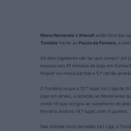
Manu Hernando
e
Khacef
estão fora das o
Tondela
frente ao
Paços de Ferreira
, a con
Os dois jogadores vão ter que cumprir um 
expulso aos 61 minutos do jogo em Guimarãe
Khacef viu nessa partida o 5.º cartão amar
O Tondela ocupa o 12.º lugar na I Liga de fu
jogo em atraso, a receção ao Moreirense que
covid-19 que obrigou ao isolamento do plant
Ferreira, está no 14.º lugar, com 11 pontos.
Nas últimas cinco jornadas na I Liga, o To