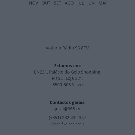
NOV
·
OUT
·
SET
·
AGO
·
JUL
·
JUN
·
MAI
Voltar à Rádio 96.8FM
Estamos em:
EN231, Palácio do Gelo Shopping,
Piso 3, Loja 321,
3500-606 Viseu
Contactos gerais:
geral@968.fm
(+351) 232 432 347
(rede fixa nacional)