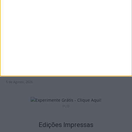
Castro Daire: Penedo do Cavaleiro para
observar o eclipse solar
5 de Agosto, 2026
Viseu: Presidente da República inaugura a
634.ª Feira de São Mateus
5 de Agosto, 2026
PUB
Edições Impressas