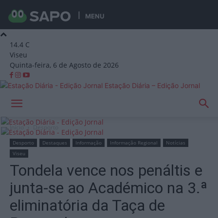
MENU
14.4
C
Viseu
Quinta-feira, 6 de Agosto de 2026
Estação Diária – Edição Jornal
Início
Desporto
Desporto
Destaques
Informação
Informação Regional
Notícias
Viseu
Tondela vence nos penáltis e
junta-se ao Académico na 3.ª
eliminatória da Taça de