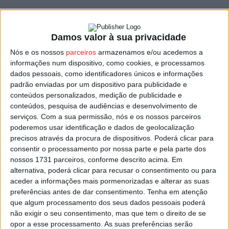
Em Coimbra, o Tondela mediu forças com a Académica,
equipa este ano a jogar na Liga 3, e o jogo só foi decidido
Damos valor à sua privacidade
no desempate por penaltis, onde brilhou Niasse com
Nós e os nossos
parceiros
armazenamos e/ou acedemos a
duas defesas.
informações num dispositivo, como cookies, e processamos
dados pessoais, como identificadores únicos e informações
Telmo Arcanjo adiantou os ‘auriverdes’ aos 36
padrão enviadas por um dispositivo para publicidade e
minutos. No segundo tempo um autogolo de Daniel dos
conteúdos personalizados, medição de publicidade e
conteúdos, pesquisa de audiências e desenvolvimento de
Anjos, aos 54 minutos, devolveu a igualdade ao
serviços.
Com a sua permissão, nós e os nossos parceiros
marcador. Aos 80, Tiago Almeida foi expulso e o Tondela
poderemos usar identificação e dados de geolocalização
ficou a jogar com 10.
precisos através da procura de dispositivos. Poderá clicar para
consentir o processamento por nossa parte e pela parte dos
nossos 1731 parceiros, conforme descrito acima. Em
Após 1-1 no final do prolongamento, no desempate por
alternativa, poderá clicar para recusar o consentimento ou para
penaltis venceu o Tondela com três penaltis
aceder a informações mais pormenorizadas e alterar as suas
concretizados contra apenas um da Académica.
preferências antes de dar consentimento.
Tenha em atenção
que algum processamento dos seus dados pessoais poderá
não exigir o seu consentimento, mas que tem o direito de se
Pelo caminho ficaram o Castro Daire , derrotado por 3-0
opor a esse processamento. As suas preferências serão
no Sertanense, o Lamelas, afastado pelo Camacha no