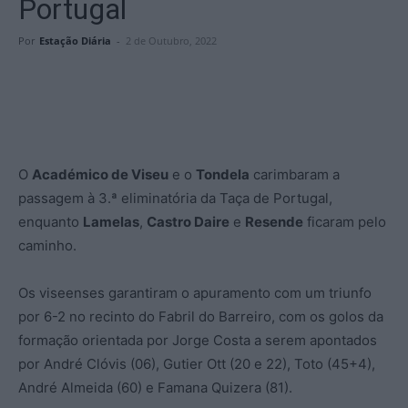
Portugal
Por
Estação Diária
-
2 de Outubro, 2022
O
Académico de Viseu
e o
Tondela
carimbaram a
passagem à 3.ª eliminatória da Taça de Portugal,
enquanto
Lamelas
,
Castro Daire
e
Resende
ficaram pelo
caminho.
Os viseenses garantiram o apuramento com um triunfo
por 6-2 no recinto do Fabril do Barreiro, com os golos da
formação orientada por Jorge Costa a serem apontados
por André Clóvis (06), Gutier Ott (20 e 22), Toto (45+4),
André Almeida (60) e Famana Quizera (81).