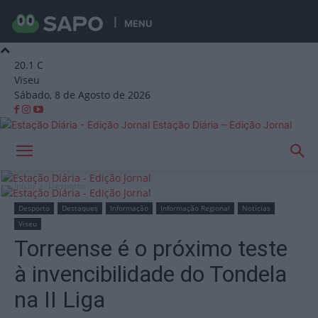
MENU
20.1
C
Viseu
Sábado, 8 de Agosto de 2026
Estação Diária – Edição Jornal
Início
Desporto
Desporto
Destaques
Informação
Informação Regional
Notícias
Viseu
Torreense é o próximo teste
à invencibilidade do Tondela
na II Liga