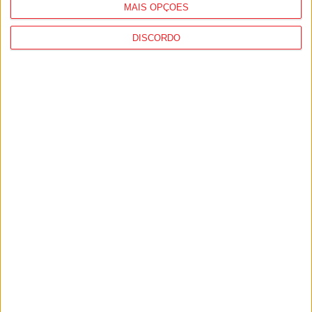
MAIS OPÇÕES
DISCORDO
Futebol: Académico de Viseu garante
avançado marroquino