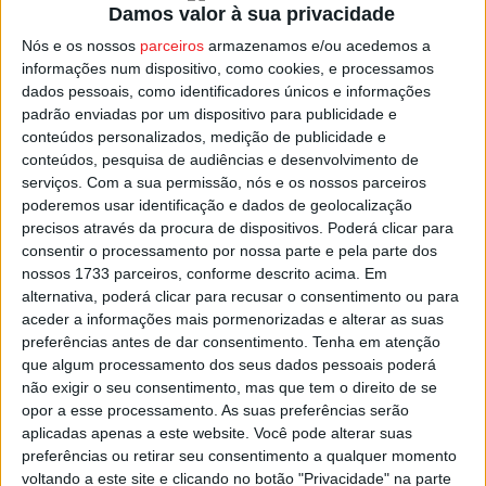
Damos valor à sua privacidade
passado fim-de-semana, onde bateu o Académico de
Viseu por 2-1, resultado que lhe permitiu sair da ‘zona
Nós e os nossos
parceiros
armazenamos e/ou acedemos a
informações num dispositivo, como cookies, e processamos
vermelha’ da classificação da II Liga.
dados pessoais, como identificadores únicos e informações
padrão enviadas por um dispositivo para publicidade e
No Tondela, Pedro Augusto continua de fora, a cumprir o
conteúdos personalizados, medição de publicidade e
segundo de dois jogos de castigo, na sequência da
conteúdos, pesquisa de audiências e desenvolvimento de
serviços.
Com a sua permissão, nós e os nossos parceiros
expulsão após o final do jogo em Viseu, frente ao
poderemos usar identificação e dados de geolocalização
Académico.
precisos através da procura de dispositivos. Poderá clicar para
consentir o processamento por nossa parte e pela parte dos
Torreense – Tondela, este domingo pelas 15:30 com
nossos 1733 parceiros, conforme descrito acima. Em
alternativa, poderá clicar para recusar o consentimento ou para
transmissão na Sport TV 2.
aceder a informações mais pormenorizadas e alterar as suas
preferências antes de dar consentimento.
Tenha em atenção
Esta e outras notícias para ouvir na Estação Diária – 96.8
que algum processamento dos seus dados pessoais poderá
FM ou em
www.968.fm
não exigir o seu consentimento, mas que tem o direito de se
opor a esse processamento. As suas preferências serão
aplicadas apenas a este website. Você pode alterar suas
Pub
preferências ou retirar seu consentimento a qualquer momento
voltando a este site e clicando no botão "Privacidade" na parte