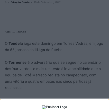
Por
Estação Diária
-
10 de Setembro, 2022
Foto CD Tondela
O
Tondela
joga este domingo em Torres Vedras, em jogo
da 6.ª jornada da
II Liga
de futebol.
O
Torreense
é o adversário que se segue no calendário
dos ‘auriverdes’ e mais um teste à invencibilidade que a
equipa de Tozé Marreco regista no campeonato, com
uma vitória e quatro empates nas cinco partidas já
realizadas.
Torrense que chega a esta partida moralizado pela
primeira vitória da temporada alcançada no Fontelo no