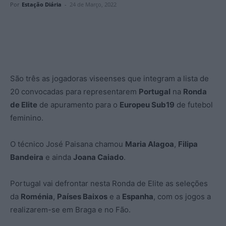
Por
Estação Diária
-
24 de Março, 2022
São três as jogadoras viseenses que integram a lista de
20 convocadas para representarem
Portugal
na
Ronda
de Elite
de apuramento para o
Europeu Sub19
de futebol
feminino.
O técnico José Paisana chamou
Maria Alagoa
,
Filipa
Bandeira
e ainda
Joana Caiado
.
Portugal vai defrontar nesta Ronda de Elite as seleções
da
Roménia
,
Países Baixos
e a
Espanha
, com os jogos a
realizarem-se em Braga e no Fão.