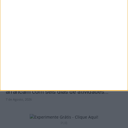
I Liga: Académico de Viseu quer travar
Benfica na Luz
7 de Agosto, 2026
Castro Daire: Jornadas da Juventude
arrancam com seis dias de atividades...
7 de Agosto, 2026
PUB