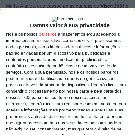
Marial Alagoa, que passou pelas equipas do
Viseu 2001
e
Lusitano de Vildemoinhos
, joga atualmente na
Universidade da Florida
, nos Estados Unidos, e tem já
Damos valor à sua privacidade
um total de 35 internacionalizações por Portugal, tendo
Nós e os nossos
parceiros
armazenamos e/ou acedemos a
já representado as seleções de Sub15, Sub16, Sub17, e
informações num dispositivo, como cookies, e processamos
agora as Sub19, onde alinhou em três jogos.
dados pessoais, como identificadores únicos e informações
padrão enviadas por um dispositivo para publicidade e
conteúdos personalizados, medição de publicidade e
Filipa Bandeira, média ofensiva, joga no
Estoril Praia
conteúdos, pesquisa de audiências e desenvolvimento de
depois de ter passado pelos
Pestinhas
, Lusitano de
serviços.
Com a sua permissão, nós e os nossos parceiros
Vildemoinhos e Viseu 2001. Tem já 9
poderemos usar identificação e dados de geolocalização
internacionalizações por Portugal, cinco das quais na
precisos através da procura de dispositivos. Poderá clicar para
consentir o processamento por nossa parte e pela parte dos
equipa Sub19, enquanto Joana Caiado, média defensiva
nossos 1733 parceiros, conforme descrito acima. Em
do
Sporting
, e que também representou o Lusitano e o
alternativa, poderá clicar para recusar o consentimento ou para
Viseu 2001, já vestiu a camisola das ‘quinas’ em 39
aceder a informações mais pormenorizadas e alterar as suas
ocasiões, e já com oito presenças nas Sub19.
preferências antes de dar consentimento.
Tenha em atenção
que algum processamento dos seus dados pessoais poderá
não exigir o seu consentimento, mas que tem o direito de se
O primeiro jogo das Sub19 de Portugal nesta Ronda de