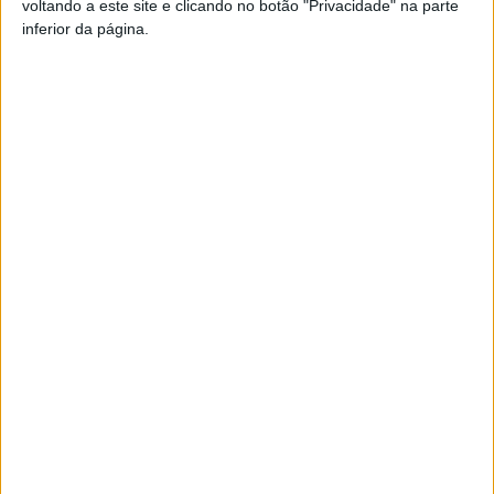
voltando a este site e clicando no botão "Privacidade" na parte
TAGS
Hospital de São Teotónio
Viseu
inferior da página.
Artigo anterior
Próximo artigo
Viseu: Leitão Amaro mantém-
BTT: EMTB GRAND TOUR
se como Ministro, Dalila
passa em junho pelas
Rodrigues deixou a Cultura
Montanhas Mágicas
ARTIGOS RELACIONADOS
Mais do autor