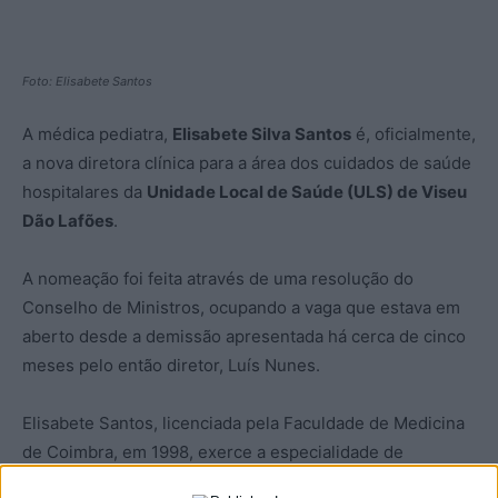
Foto: Elisabete Santos
A médica pediatra,
Elisabete Silva Santos
é, oficialmente,
a nova diretora clínica para a área dos cuidados de saúde
hospitalares da
Unidade Local de Saúde (ULS) de Viseu
Dão Lafões
.
A nomeação foi feita através de uma resolução do
Conselho de Ministros, ocupando a vaga que estava em
aberto desde a demissão apresentada há cerca de cinco
meses pelo então diretor, Luís Nunes.
Elisabete Santos, licenciada pela Faculdade de Medicina
de Coimbra, em 1998, exerce a especialidade de
Pediatria no Hospital de São Teotónio, em Viseu, desde