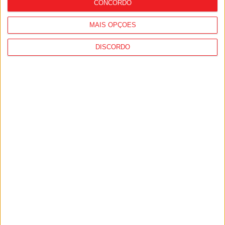
CONCORDO
MAIS OPÇÕES
DISCORDO
Viseu: GNR deteve 13 pessoas e registou
364 infrações rodoviárias numa semana