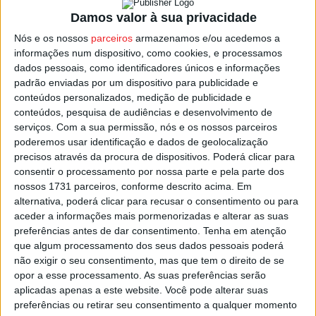
2006, data em que assumiu a responsabilidade pelo setor
Damos valor à sua privacidade
do Internamento de Adolescentes.
Nós e os nossos
parceiros
armazenamos e/ou acedemos a
informações num dispositivo, como cookies, e processamos
É desde 2014 coordenadora da Unidade de Medicina do
dados pessoais, como identificadores únicos e informações
Adolescente do Serviço de Pediatria, no Centro Hospital
padrão enviadas por um dispositivo para publicidade e
conteúdos personalizados, medição de publicidade e
Tondela – Viseu, desempenhando ainda funções na
conteúdos, pesquisa de audiências e desenvolvimento de
Equipa das Perturbações do Comportamento Alimentar.
serviços.
Com a sua permissão, nós e os nossos parceiros
poderemos usar identificação e dados de geolocalização
Elisabete Silva Santos é, desde 2023, vogal do Conselho
precisos através da procura de dispositivos. Poderá clicar para
consentir o processamento por nossa parte e pela parte dos
Sub-Regional de Viseu da Ordem dos Médicos.
nossos 1731 parceiros, conforme descrito acima. Em
alternativa, poderá clicar para recusar o consentimento ou para
Esta e outras notícias para ouvir na Estação Diária – 96.8
aceder a informações mais pormenorizadas e alterar as suas
FM ou em
www.968.fm
preferências antes de dar consentimento.
Tenha em atenção
que algum processamento dos seus dados pessoais poderá
não exigir o seu consentimento, mas que tem o direito de se
Pub
opor a esse processamento. As suas preferências serão
aplicadas apenas a este website. Você pode alterar suas
preferências ou retirar seu consentimento a qualquer momento