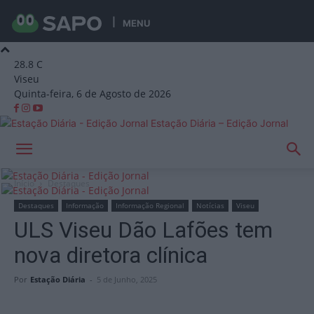
MENU
28.8
C
Viseu
Quinta-feira, 6 de Agosto de 2026
Estação Diária – Edição Jornal
Início
Destaques
Destaques
Informação
Informação Regional
Notícias
Viseu
ULS Viseu Dão Lafões tem
nova diretora clínica
Por
Estação Diária
-
5 de Junho, 2025