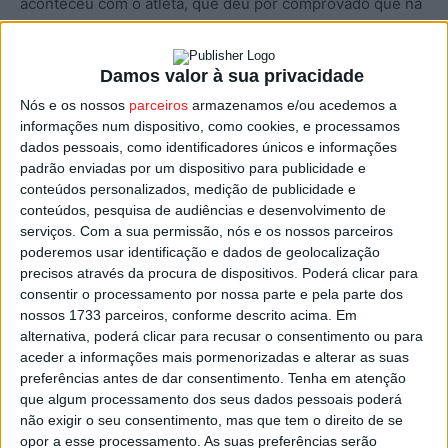
aconteceu com o atleta, que deu por comprovado que na
época terá cumprido 11 partidas oficiais na equipa
principal – 10 na Liga e um na Taça de Portugal – e
Damos valor à sua privacidade
utilizado pela equipa B em jogos do Campeonato
Nós e os nossos
parceiros
armazenamos e/ou acedemos a
Nacional de Futsal da III Divisão, o que o regulamento não
informações num dispositivo, como cookies, e processamos
permite.
dados pessoais, como identificadores únicos e informações
padrão enviadas por um dispositivo para publicidade e
O
Gigantes de Mangualde
fez uma participação
conteúdos personalizados, medição de publicidade e
disciplinar na FPF e o órgão federativo, a 18 de março
conteúdos, pesquisa de audiências e desenvolvimento de
serviços.
Com a sua permissão, nós e os nossos parceiros
instaurou um processo disciplinar ao clube e ao atleta,
poderemos usar identificação e dados de geolocalização
Alexandre Ferreira Lopes, que cinco dias depois seria
precisos através da procura de dispositivos. Poderá clicar para
enviado para a Comissão de Instrução Disciplinar da FPF.
consentir o processamento por nossa parte e pela parte dos
nossos 1733 parceiros, conforme descrito acima. Em
alternativa, poderá clicar para recusar o consentimento ou para
O processo teve agora um desfecho com a sanção
aceder a informações mais pormenorizadas e alterar as suas
aplicada pelo Conselho de Disciplina, punindo o clube
preferências antes de dar consentimento.
Tenha em atenção
com três jogos à porta fechada, mais três com pena
que algum processamento dos seus dados pessoais poderá
suspensa por seis meses, ainda multa de 1530 euros e
não exigir o seu consentimento, mas que tem o direito de se
opor a esse processamento. As suas preferências serão
seis jogos de castigo para Alexandre Ferreira, com mais