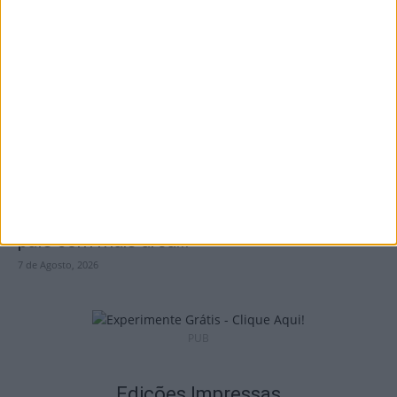
São Pedro do Sul: Governo aprova Centro
de Interpretação da Serra...
8 de Agosto, 2026
Incêndios: Viseu é o segundo distrito do
país com mais área...
7 de Agosto, 2026
PUB
Edições Impressas