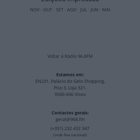
NOV
·
OUT
·
SET
·
AGO
·
JUL
·
JUN
·
MAI
Voltar à Rádio 96.8FM
Estamos em:
EN231, Palácio do Gelo Shopping,
Piso 3, Loja 321,
3500-606 Viseu
Contactos gerais:
geral@968.fm
(+351) 232 432 347
(rede fixa nacional)