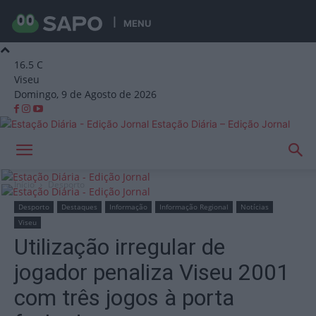
MENU
16.5
C
Viseu
Domingo, 9 de Agosto de 2026
Estação Diária – Edição Jornal
Início
Desporto
Desporto
Destaques
Informação
Informação Regional
Notícias
Viseu
Utilização irregular de
jogador penaliza Viseu 2001
com três jogos à porta