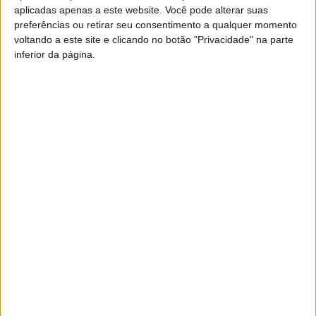
aplicadas apenas a este website. Você pode alterar suas
seis de pensa suspensa por seis meses, por infração
preferências ou retirar seu consentimento a qualquer momento
disciplinar, penas que são passíveis de recurso para o
voltando a este site e clicando no botão "Privacidade" na parte
órgão superior, o Conselho de Justiça da FPF, e também
inferior da página.
o Tribunal Arbitral do Desporto.
O processo envolvia ainda queixa semelhante sobre o
atleta Fábio Pais, mas foi arquivada.
Esta e outras notícias para ouvir na Estação Diária – 96.8
FM ou em
www.968.fm
.
Pub
TAGS
Futsal
Viseu
Viseu 2001