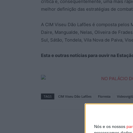
crítica e, consequentemente, uma mais rá
melhor definição das estratégias de combate
A CIM Viseu Dão Lafões é composta pelos Mu
Daire, Mangualde, Nelas, Oliveira de Frade
Sul, Sátão, Tondela, Vila Nova de Paiva, Vis
Esta e outras notícias para ouvir na Estaç
TAGS
CIM Viseu Dão Lafões
Floresta
Videovigil
Nós e os nossos
par
processamos dados p