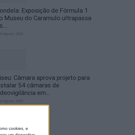
ondela: Exposição de Fórmula 1
o Museu do Caramulo ultrapassa
s...
de Agosto, 2026
iseu: Câmara aprova projeto para
nstalar 54 câmaras de
ideovigilância em...
de Agosto, 2026
omo cookies, e
por um dispositivo