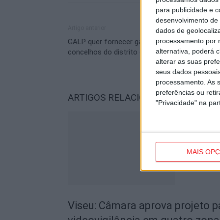
para publicidade e 
desenvolvimento de 
Artigo anterior
dados de geolocaliza
processamento por n
GALP quer fornecer gás natural a cinco
alternativa, poderá
concelhos do distrito de Viseu
alterar as suas pref
seus dados pessoais
processamento. As s
preferências ou reti
ARTIGOS RELACIONADOS
Mais do a
"Privacidade" na part
MAIS OP
Viseu: Câmara aprova projeto p