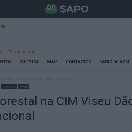
ENTOS
CULTURA
MAIS
CONTACTOS
RÁDIO 96.8 FM
 Viseu Dão Lafões está totalmente operacional
Notícias
Viseu
florestal na CIM Viseu Dã
acional