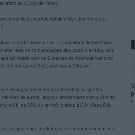
es afeto ao CDOS de Viseu.
eracional de Sustentabilidade e Uso dos Recursos
0.
vas a partir de hoje nos 14 concelhos do território
 uma rede de comunicações dedicada, via rádio, com
teroperabilidade com os Sistemas de Acompanhamento
ção em outras regiões”, explicou a CIM, em
V
a a Prevenção de Incêndios Florestais surgiu “na
p
7 milhões de euros, lançado em parceria com a CIM da
6 
tura útil de 85% do território afeto à CIM Viseu Dão
çada “a capacidade de deteção de incêndios numa fase