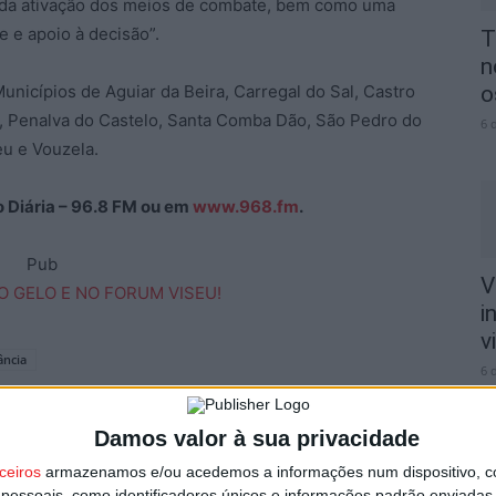
pida ativação dos meios de combate, bem como uma
 e apoio à decisão”.
T
n
nicípios de Aguiar da Beira, Carregal do Sal, Castro
o
s, Penalva do Castelo, Santa Comba Dão, São Pedro do
6 
eu e Vouzela.
ão Diária – 96.8 FM ou em
www.968.fm
.
Pub
V
i
v
ância
6 
Damos valor à sua privacidade
ceiros
armazenamos e/ou acedemos a informações num dispositivo, c
essoais, como identificadores únicos e informações padrão enviadas 