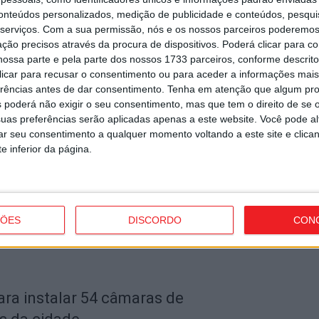
conteúdos personalizados, medição de publicidade e conteúdos, pesqui
V
serviços.
Com a sua permissão, nós e os nossos parceiros poderemos 
3
Próximo artigo
ção precisos através da procura de dispositivos. Poderá clicar para co
e
ossa parte e pela parte dos nossos 1733 parceiros, conforme descrit
Penalva do Castelo: GNR detém homem por
 clicar para recusar o consentimento ou para aceder a informações ma
posse ilegal de armas
6 
erências antes de dar consentimento.
Tenha em atenção que algum pr
 poderá não exigir o seu consentimento, mas que tem o direito de se 
uas preferências serão aplicadas apenas a este website. Você pode al
rar seu consentimento a qualquer momento voltando a este site e clica
utor
e inferior da página.
V
s
i
ÇÕES
DISCORDO
CON
6 
ara instalar 54 câmaras de