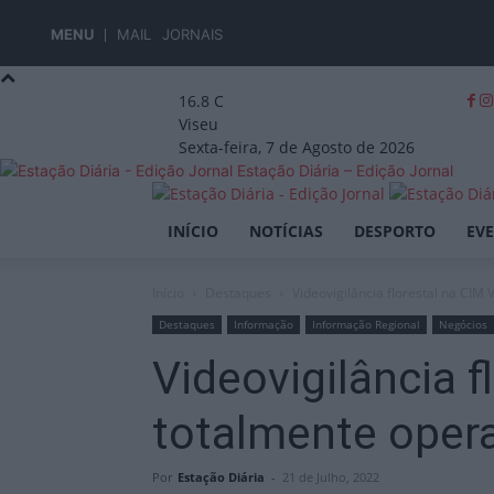
MENU
MAIL
JORNAIS
16.8
C
Viseu
Sexta-feira, 7 de Agosto de 2026
Estação Diária – Edição Jornal
INÍCIO
NOTÍCIAS
DESPORTO
EV
Início
Destaques
Videovigilância florestal na CIM
Destaques
Informação
Informação Regional
Negócios
Videovigilância 
totalmente oper
Por
Estação Diária
-
21 de Julho, 2022