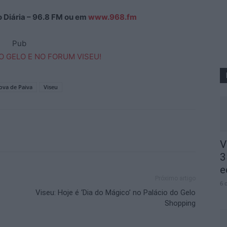
ão Diária – 96.8 FM ou em
www.968.fm
Pub
ova de Paiva
Viseu
V
3
e
Próximo artigo
6 
Viseu: Hoje é ‘Dia do Mágico’ no Palácio do Gelo
Shopping