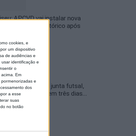
iseu: APCVD vai instalar nova
ede no Centro Histórico após
nvestimento...
de Agosto, 2026
omo cookies, e
por um dispositivo
sa de audiências e
usar identificação e
nsentir o
o acima. Em
is pormenorizadas e
amego: Youth Cup junta futsal,
ocessamento dos
ndebol e voleibol em três dias...
opor a esse
terar suas
de Agosto, 2026
ndo no botão