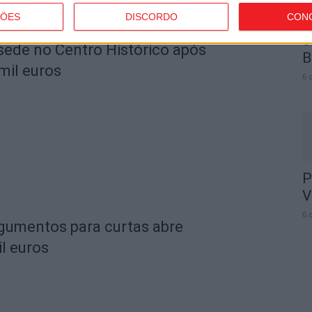
ÇÕES
DISCORDO
CON
F
o
 sede no Centro Histórico após
B
mil euros
6 
P
V
6 
rgumentos para curtas abre
l euros