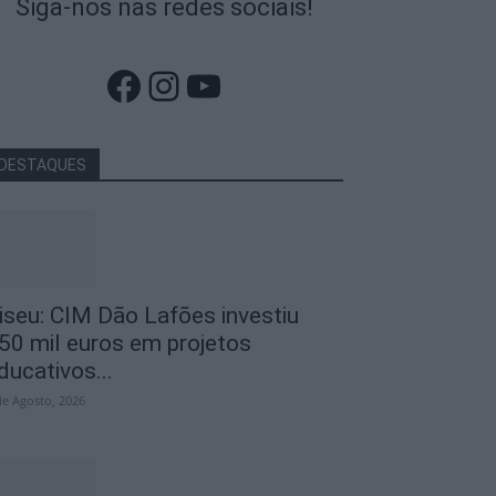
Siga-nos nas redes sociais!
Facebook
Instagram
YouTube
DESTAQUES
iseu: CIM Dão Lafões investiu
50 mil euros em projetos
ducativos...
de Agosto, 2026