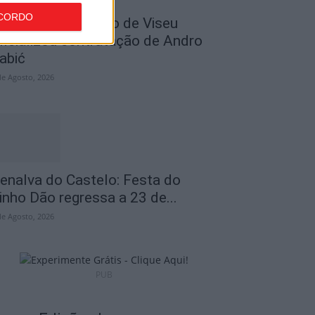
CORDO
utebol: Académico de Viseu
ficializou contratação de Andro
abić
de Agosto, 2026
enalva do Castelo: Festa do
inho Dão regressa a 23 de...
de Agosto, 2026
PUB