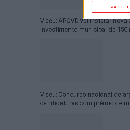
MAIS OP
Viseu: APCVD vai instalar nova
investimento municipal de 150 
Viseu: Concurso nacional de a
candidaturas com prémio de mi