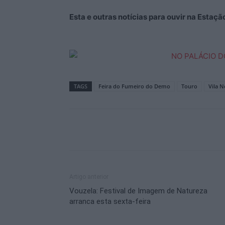
Esta e outras notícias para ouvir na Estaç
TAGS
Feira do Fumeiro do Demo
Touro
Vila N
Artigo anterior
Vouzela: Festival de Imagem de Natureza
arranca esta sexta-feira