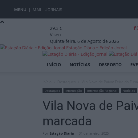
MENU
MAIL
JORNAIS
29.3
C
Viseu
Quinta-feira, 6 de Agosto de 2026
Estação Diária – Edição Jornal
INÍCIO
NOTÍCIAS
DESPORTO
EV
Início
Destaques
Vila Nova de Paiva: Feira do Fum
Destaques
Informação
Informação Regional
Notícias
Vila Nova de Pai
marcada
Por
Estação Diária
-
31 de Janeiro, 2025