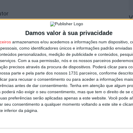
utor
V
s
i
Damos valor à sua privacidade
6 
ceiros
armazenamos e/ou acedemos a informações num dispositivo, c
essoais, como identificadores únicos e informações padrão enviadas 
conteúdos personalizados, medição de publicidade e conteúdos, pesqui
serviços.
Com a sua permissão, nós e os nossos parceiros poderemos 
ção precisos através da procura de dispositivos. Poderá clicar para co
ossa parte e pela parte dos nossos 1731 parceiros, conforme descrit
 350 mil euros em projetos educativos
 clicar para recusar o consentimento ou para aceder a informações ma
L
erências antes de dar consentimento.
Tenha em atenção que algum pr
 alunos
a
 poderá não exigir o seu consentimento, mas que tem o direito de se 
uas preferências serão aplicadas apenas a este website. Você pode al
6 
rar seu consentimento a qualquer momento voltando a este site e clica
e inferior da página.