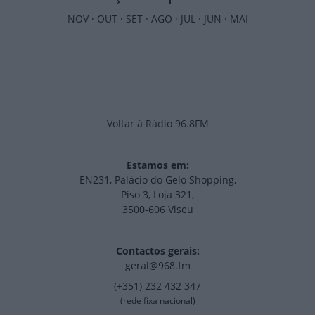
NOV
·
OUT
·
SET
·
AGO
·
JUL
·
JUN
·
MAI
Voltar à Rádio 96.8FM
Estamos em:
EN231, Palácio do Gelo Shopping,
Piso 3, Loja 321,
3500-606 Viseu
Contactos gerais:
geral@968.fm
(+351) 232 432 347
(rede fixa nacional)