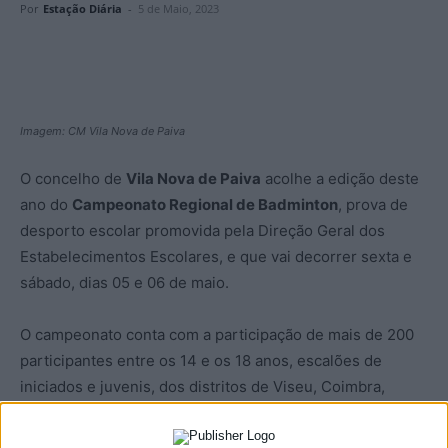
Por
Estação Diária
-
5 de Maio, 2023
Imagem: CM Vila Nova de Paiva
O concelho de
Vila Nova de Paiva
acolhe a edição deste
ano do
Campeonato Regional de Badminton
, prova de
desporto escolar promovida pela Direção Geral dos
Estabelecimentos Escolares, e que vai decorrer sexta e
sábado, dias 05 e 06 de maio.
O campeonato conta com a participação de mais de 200
participantes entre os 14 e os 18 anos, escalões de
iniciados e juvenis, dos distritos de Viseu, Coimbra,
Aveiro, Castelo Branco, Leiria e Guarda.