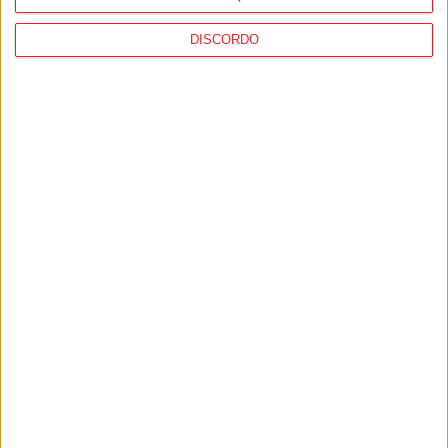
DISCORDO
Vila Nova de Paiva: Pendilhe recebe IV
Passeio Todo-o-Terreno a 29 de março