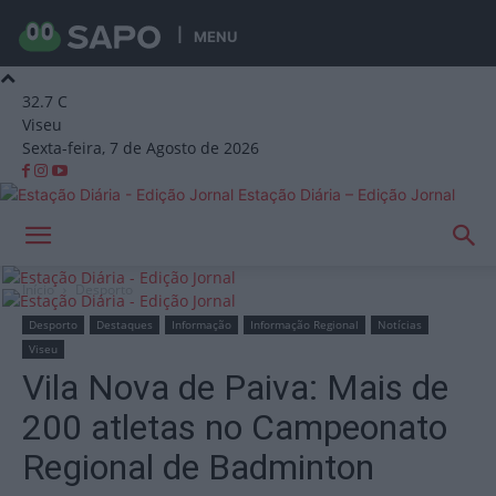
MENU
32.7
C
Viseu
Sexta-feira, 7 de Agosto de 2026
Estação Diária – Edição Jornal
Início
Desporto
Desporto
Destaques
Informação
Informação Regional
Notícias
Viseu
Vila Nova de Paiva: Mais de
200 atletas no Campeonato
Regional de Badminton