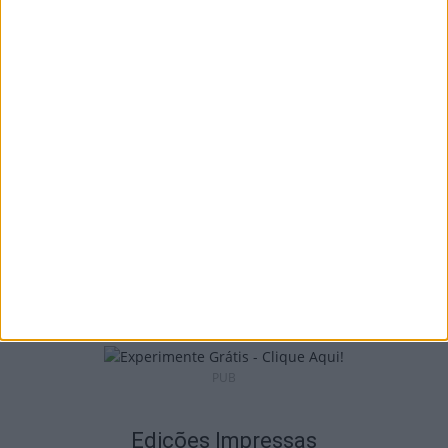
Castro Daire: Jornadas da Juventude
arrancam com seis dias de atividades...
7 de Agosto, 2026
Viseu: Associação de Vila Chã de Sá
inaugura lar de 4,5...
7 de Agosto, 2026
PUB
Edições Impressas