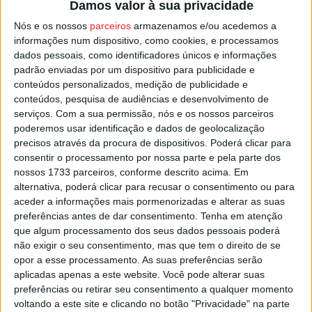
Damos valor à sua privacidade
As provas de iniciados dividem-se em singulares
Nós e os nossos
parceiros
armazenamos e/ou acedemos a
masculinos e femininos e em mistos e as de juvenis
informações num dispositivo, como cookies, e processamos
serão disputadas em singulares masculinos e femininos
dados pessoais, como identificadores únicos e informações
e em provas de equipas de cinco masculinas e femininas.
padrão enviadas por um dispositivo para publicidade e
conteúdos personalizados, medição de publicidade e
conteúdos, pesquisa de audiências e desenvolvimento de
A competição decorre no pavilhão municipal e no da
serviços.
Com a sua permissão, nós e os nossos parceiros
escola secundária, com início pelas 09:00 de sexta-feira.
poderemos usar identificação e dados de geolocalização
precisos através da procura de dispositivos. Poderá clicar para
Esta e outras notícias para ouvir na Estação Diária – 96.8
consentir o processamento por nossa parte e pela parte dos
nossos 1733 parceiros, conforme descrito acima. Em
FM ou em
www.968.fm
alternativa, poderá clicar para recusar o consentimento ou para
aceder a informações mais pormenorizadas e alterar as suas
Pub
preferências antes de dar consentimento.
Tenha em atenção
que algum processamento dos seus dados pessoais poderá
não exigir o seu consentimento, mas que tem o direito de se
opor a esse processamento. As suas preferências serão
TAGS
Campeonato Regional de Badminton
Desporto Escolar
aplicadas apenas a este website. Você pode alterar suas
Vila Nova de Paiva
preferências ou retirar seu consentimento a qualquer momento
voltando a este site e clicando no botão "Privacidade" na parte