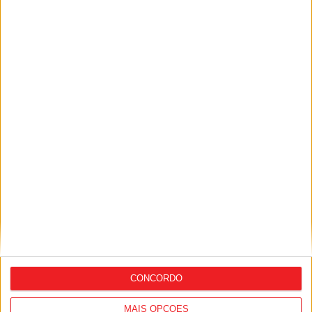
Vila Nova de Paiva: GNR inaugura novo
Posto Territorial
Viseu: ADDLAP elegeu novos orgãos
sociais
CONCORDO
MAIS OPÇÕES