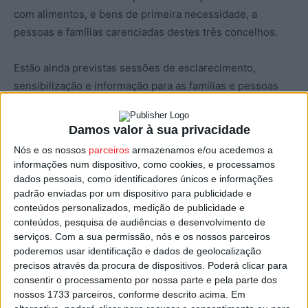
com alimentos, e bens de primeira necessidade, a
pessoas e famílias carenciadas destes três concelhos.
Estão ainda previstas sessões de esclarecimento,
sensibilização e informação para as famílias e pessoas
abrangidas por este apoio, sobre prevenção do
desperdício e otimização da gestão do orçamento
Damos valor à sua privacidade
familiar.
Nós e os nossos
parceiros
armazenamos e/ou acedemos a
informações num dispositivo, como cookies, e processamos
O Pessoas 2030, é um programa temático do Portugal
dados pessoais, como identificadores únicos e informações
2030 que se dedica a apoiar medidas de política pública
padrão enviadas por um dispositivo para publicidade e
conteúdos personalizados, medição de publicidade e
que permitam enfrentar os desafios das qualificações da
conteúdos, pesquisa de audiências e desenvolvimento de
população, do emprego, da inclusão social e,
serviços.
Com a sua permissão, nós e os nossos parceiros
transversalmente, da questão demográfica. O programa
poderemos usar identificação e dados de geolocalização
tem uma dotação de cerca de 5,7 mil milhões de euros
precisos através da procura de dispositivos. Poderá clicar para
consentir o processamento por nossa parte e pela parte dos
financiada pelo FSE+ e dirige-se às regiões menos
nossos 1733 parceiros, conforme descrito acima. Em
desenvolvidas do continente, embora algumas das suas