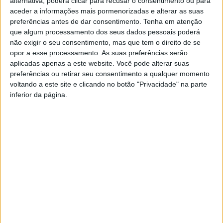
alternativa, poderá clicar para recusar o consentimento ou para
medidas possam abranger as regiões de Lisboa e do
aceder a informações mais pormenorizadas e alterar as suas
Algarve.
preferências antes de dar consentimento.
Tenha em atenção
que algum processamento dos seus dados pessoais poderá
não exigir o seu consentimento, mas que tem o direito de se
Tem intervenções nos domínios das políticas ativas de
opor a esse processamento. As suas preferências serão
emprego, da educação e formação profissional e ensino
aplicadas apenas a este website. Você pode alterar suas
superior, do combate à privação material, da inclusão
preferências ou retirar seu consentimento a qualquer momento
voltando a este site e clicando no botão "Privacidade" na parte
social e da igualdade de oportunidades, com
inferior da página.
intervenções que, em conjunto, também contribuem para
enfrentar o desafio demográfico, dando cumprimento
quase integral ao objetivo Portugal + Social.
Numa lógica de interdependência e complementaridade
entre as medidas que apoia, o Programa visa contribuir
para:
A prossecução dos princípios do Pilar Europeu dos
Direitos Sociais (PEDS), integrando medidas