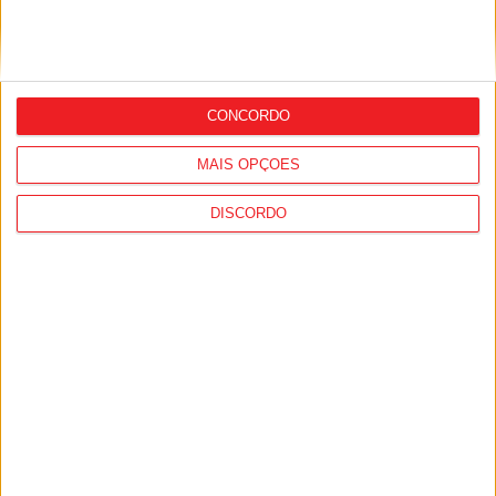
arrancam com seis dias de atividades
para os jovens
CONCORDO
MAIS OPÇÕES
DISCORDO
Viseu: Associação de Vila Chã de Sá
inaugura lar de 4,5 milhões com
capacidade para 63 idosos