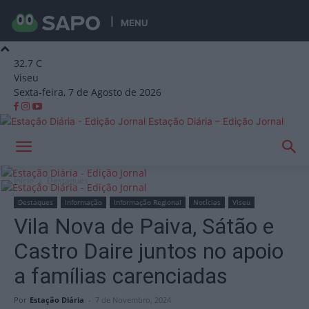
MENU
32.7
C
Viseu
Sexta-feira, 7 de Agosto de 2026
Estação Diária – Edição Jornal
Início
Destaques
Destaques
Informação
Informação Regional
Notícias
Viseu
Vila Nova de Paiva, Sátão e
Castro Daire juntos no apoio
a famílias carenciadas
Por
Estação Diária
-
7 de Novembro, 2024