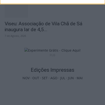
Viseu: Associação de Vila Chã de Sá
inaugura lar de 4,5...
7 de Agosto, 2026
PUB
Edições Impressas
NOV
·
OUT
·
SET
·
AGO
·
JUL
·
JUN
·
MAI