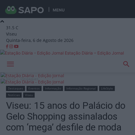
MENU
31.5
C
Viseu
Quinta-feira, 6 de Agosto de 2026
Estação Diária – Edição Jornal
Início
Destaques
Destaques
Eventos
Informação
Informação Regional
LifeStyle
Notícias
Viseu
Viseu: 15 anos do Palácio do
Gelo Shopping assinalados
com ‘mega’ desfile de moda