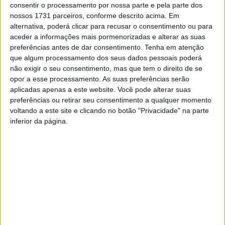
consentir o processamento por nossa parte e pela parte dos
Pedro Barroso
Pedro Barroso
Soraia Ramos
nossos 1731 parceiros, conforme descrito acima. Em
alternativa, poderá clicar para recusar o consentimento ou para
aceder a informações mais pormenorizadas e alterar as suas
Catarina Furtado e
Vista Geral
Pedro Barroso, Catarina
Soraia Ramos
Gouveia e Catarina
preferências antes de dar consentimento.
Tenha em atenção
Furtado
que algum processamento dos seus dados pessoais poderá
não exigir o seu consentimento, mas que tem o direito de se
opor a esse processamento. As suas preferências serão
Fotos: José Alfredo/Palácio do Gelo Shopping
aplicadas apenas a este website. Você pode alterar suas
preferências ou retirar seu consentimento a qualquer momento
Perante o olhar atento de milhares de pessoas e muitos
voltando a este site e clicando no botão "Privacidade" na parte
convidados institucionais, entre os quais deputados à
inferior da página.
Assembleia da República, autarcas, representantes de
organismos públicos e da sociedade civil e empresários,
desfilaram as coleções primavera-verão disponíveis nas
dezenas de lojas de moda feminina e masculina,
lingerie
,
calçado, acessórios de moda, desporto, perfumaria,
joalharia e artigos de decoração. Durante cerca de duas
horas o desfile convidou o público a descobrir, de forma
leve e descontraída, as tendências que marcarão a