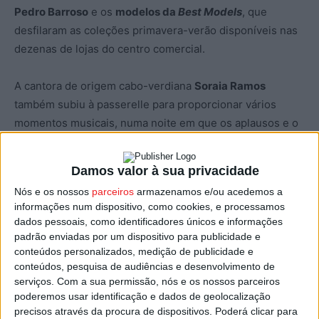
Pedro Barroso
e os
modelos da
Best Models
, que
desfilaram as coleções primavera-verão disponíveis nas
dezenas de lojas do centro comercial.
A cantora de origem cabo-verdiana
Soraia Ramos
também subiu à passerelle para proporcionar vários
momentos musicais, numa noite em que os aplausos e o
entusiasmo contagiante do público traduziu a saudade no
regresso deste tipo de eventos ao centro comercial.
Damos valor à sua privacidade
Nós e os nossos
parceiros
armazenamos e/ou acedemos a
informações num dispositivo, como cookies, e processamos
Catarina Gouveia
Catarina Gouveia
Catarina Furtado
dados pessoais, como identificadores únicos e informações
padrão enviadas por um dispositivo para publicidade e
conteúdos personalizados, medição de publicidade e
Catarina Gouveia,
Modelos Best Models
Modelos Best Models
conteúdos, pesquisa de audiências e desenvolvimento de
Catarina Furtado e
serviços.
Com a sua permissão, nós e os nossos parceiros
Pedro Barroso
poderemos usar identificação e dados de geolocalização
precisos através da procura de dispositivos. Poderá clicar para