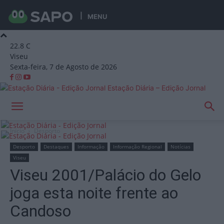
MENU
22.8
C
Viseu
Sexta-feira, 7 de Agosto de 2026
Estação Diária – Edição Jornal
Início
Desporto
Desporto
Destaques
Informação
Informação Regional
Notícias
Viseu
Viseu 2001/Palácio do Gelo
joga esta noite frente ao
Candoso