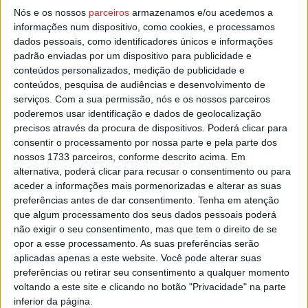
3-1.
Nós e os nossos
parceiros
armazenamos e/ou acedemos a
informações num dispositivo, como cookies, e processamos
dados pessoais, como identificadores únicos e informações
O jogo desta noite começa pelas 19h00, no Pavilhão
padrão enviadas por um dispositivo para publicidade e
Desportivo do Candoso.
conteúdos personalizados, medição de publicidade e
conteúdos, pesquisa de audiências e desenvolvimento de
serviços.
Com a sua permissão, nós e os nossos parceiros
Esta e outras notícias para ouvir na Estação Diária – 96.8
poderemos usar identificação e dados de geolocalização
FM ou em
www.968.fm
.
precisos através da procura de dispositivos. Poderá clicar para
consentir o processamento por nossa parte e pela parte dos
Pub
nossos 1733 parceiros, conforme descrito acima. Em
alternativa, poderá clicar para recusar o consentimento ou para
aceder a informações mais pormenorizadas e alterar as suas
preferências antes de dar consentimento.
Tenha em atenção
que algum processamento dos seus dados pessoais poderá
TAGS
Futsal
Viseu 2001
não exigir o seu consentimento, mas que tem o direito de se
opor a esse processamento. As suas preferências serão
aplicadas apenas a este website. Você pode alterar suas
preferências ou retirar seu consentimento a qualquer momento
voltando a este site e clicando no botão "Privacidade" na parte
inferior da página.