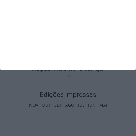
Viseu: Câmara aprova projeto para instalar
54 câmaras de videovigilância em...
6 de Agosto, 2026
PUB
Edições Impressas
NOV
·
OUT
·
SET
·
AGO
·
JUL
·
JUN
·
MAI