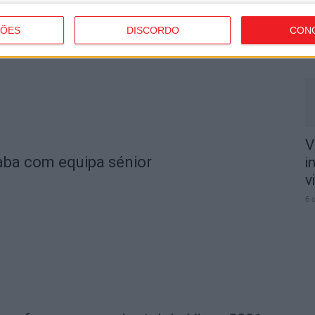
n
o
ÇÕES
DISCORDO
CON
6 
V
aba com equipa sénior
i
v
6 