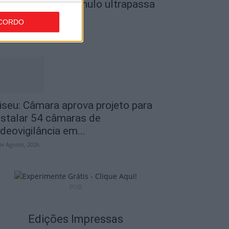
o Museu do Caramulo ultrapassa
s...
CORDO
de Agosto, 2026
iseu: Câmara aprova projeto para
nstalar 54 câmaras de
ideovigilância em...
de Agosto, 2026
PUB
Edições Impressas