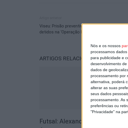
Artigo anterior
Viseu: Prisão preventiva para três dos quatro
detidos na ‘Operação Paládio’
Nós e os nossos
par
processamos dados p
ARTIGOS RELACIONADOS
Mais do a
para publicidade e 
desenvolvimento de 
dados de geolocaliza
processamento por n
alternativa, poderá
alterar as suas pref
seus dados pessoais
processamento. As s
preferências ou reti
"Privacidade" na part
Futsal: Alexandre Conde fecha 