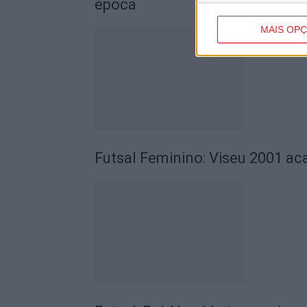
época
MAIS OP
Futsal Feminino: Viseu 2001 ac