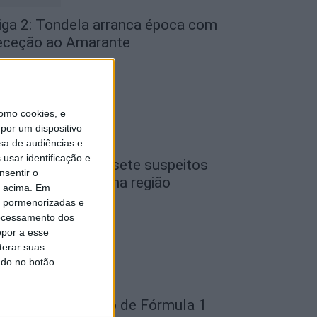
iga 2: Tondela arranca época com
eceção ao Amarante
de Agosto, 2026
omo cookies, e
por um dispositivo
sa de audiências e
usar identificação e
iseu: GNR detém sete suspeitos
nsentir o
or furto de cobre na região
o acima. Em
de Agosto, 2026
is pormenorizadas e
ocessamento dos
opor a esse
terar suas
ndo no botão
ondela: Exposição de Fórmula 1