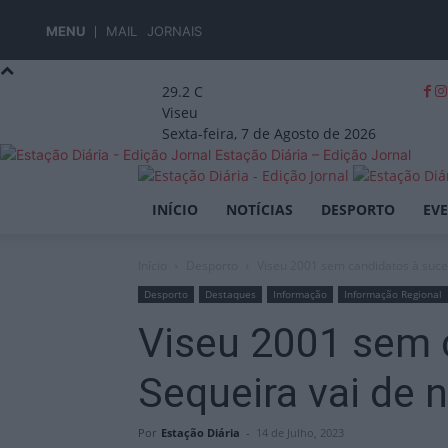
MENU
MAIL
JORNAIS
29.2
C
Viseu
Sexta-feira, 7 de Agosto de 2026
Estação Diária – Edição Jornal
INÍCIO
NOTÍCIAS
DESPORTO
EV
Início
Desporto
Viseu 2001 sem candidatos à suces
Desporto
Destaques
Informação
Informação Regional
Viseu 2001 sem 
Sequeira vai de
Por
Estação Diária
-
14 de Julho, 2023