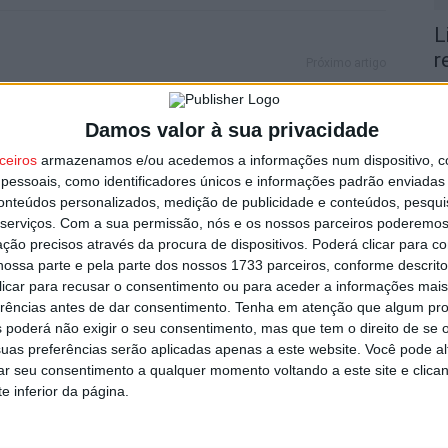
L
r
Próximo artigo
7 
Tondela: Centro Hospitalar vai ter equipa de
apoio psiquiátrico a crianças e jovens
Damos valor à sua privacidade
ceiros
armazenamos e/ou acedemos a informações num dispositivo, c
essoais, como identificadores únicos e informações padrão enviadas 
utor
conteúdos personalizados, medição de publicidade e conteúdos, pesqui
serviços.
Com a sua permissão, nós e os nossos parceiros poderemos 
V
ção precisos através da procura de dispositivos. Poderá clicar para co
p
ossa parte e pela parte dos nossos 1733 parceiros, conforme descrit
6 
 clicar para recusar o consentimento ou para aceder a informações ma
erências antes de dar consentimento.
Tenha em atenção que algum pr
 poderá não exigir o seu consentimento, mas que tem o direito de se 
uas preferências serão aplicadas apenas a este website. Você pode al
rar seu consentimento a qualquer momento voltando a este site e clica
e inferior da página.
plantel do Viseu 2001 para a nova
T