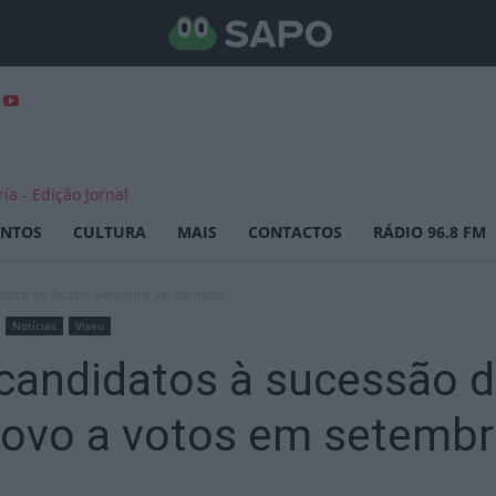
ENTOS
CULTURA
MAIS
CONTACTOS
RÁDIO 96.8 FM
são de Acácio Sequeira vai de novo...
Notícias
Viseu
candidatos à sucessão d
 novo a votos em setemb