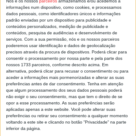
Nós e os nossos
parceiros
armazenamos e/ou acedemos a
Esta e outras notícias para ouvir na Estação Diária – 96.8
informações num dispositivo, como cookies, e processamos
FM ou em
www.968.fm
.
dados pessoais, como identificadores únicos e informações
padrão enviadas por um dispositivo para publicidade e
conteúdos personalizados, medição de publicidade e
Pub
conteúdos, pesquisa de audiências e desenvolvimento de
serviços.
Com a sua permissão, nós e os nossos parceiros
poderemos usar identificação e dados de geolocalização
precisos através da procura de dispositivos. Poderá clicar para
TAGS
Futsal Feminino
Viseu 2001
consentir o processamento por nossa parte e pela parte dos
nossos 1733 parceiros, conforme descrito acima. Em
alternativa, poderá clicar para recusar o consentimento ou para
aceder a informações mais pormenorizadas e alterar as suas
preferências antes de dar consentimento.
Tenha em atenção
que algum processamento dos seus dados pessoais poderá
não exigir o seu consentimento, mas que tem o direito de se
opor a esse processamento. As suas preferências serão
aplicadas apenas a este website. Você pode alterar suas
Artigo anterior
Próximo artigo
preferências ou retirar seu consentimento a qualquer momento
Viseu: Marchas Populares de
Portugal joga em Viseu pela
voltando a este site e clicando no botão "Privacidade" na parte
Santo António regressam
presença no Europeu Sub17
inferior da página.
este ano
de futebol feminino