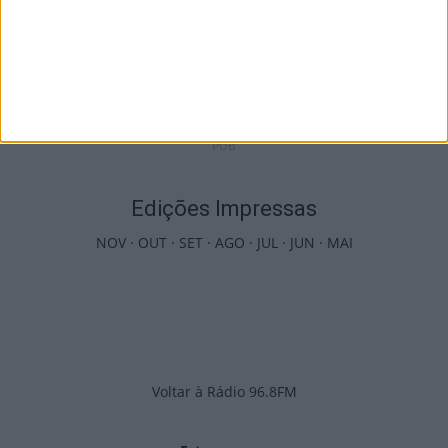
Castro Daire: Festival Altitudes leva teatro e
música a Campo Benfeito
10 de Agosto, 2026
PUB
Edições Impressas
NOV
·
OUT
·
SET
·
AGO
·
JUL
·
JUN
·
MAI
Voltar à Rádio 96.8FM