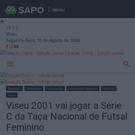
MENU
27.1
C
Viseu
Segunda-feira, 10 de Agosto de 2026
Estação Diária – Edição Jornal
Início
Desporto
Desporto
Destaques
Informação
Informação Regional
Notícias
Viseu
Viseu 2001 vai jogar a Série
C da Taça Nacional de Futsal
Feminino