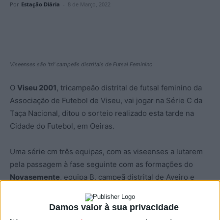
Por
Estação Diária
-
8 de Março, 2022
Viseenses são 'tri' campeãs distritais de Futsal Feminino
O
Viseu 2001
, tricampeão distrital de futsal feminino da
Associação de Futebol de Viseu, vai jogar na Série C da
Taça Nacional, ditou o sorteio realizado esta tarde na
Cidade do Futebol, em Oeiras.
Uma série cm três equipas, com as viseenses a lutarem
pela passagem à fase seguinte com as formações do
Novasemente
, equipa B, campeã distrital de Aveiro e
com o
Juventus de Triana
, segundo classificado da
Divisão de Elite da Associação de Futebol do Porto.
Damos valor à sua privacidade