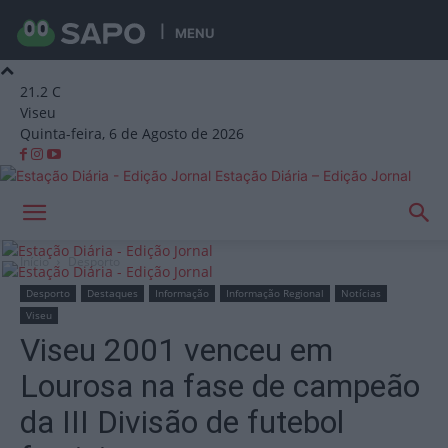
MENU
21.2
C
Viseu
Quinta-feira, 6 de Agosto de 2026
Estação Diária – Edição Jornal
Início
Desporto
Desporto
Destaques
Informação
Informação Regional
Notícias
Viseu
Viseu 2001 venceu em
Lourosa na fase de campeão
da III Divisão de futebol