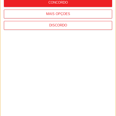
CONCORDO
MAIS OPÇÕES
DISCORDO
Futebol Feminino: Nova equipa Sub-19 do
Tondela continua a ganhar forma