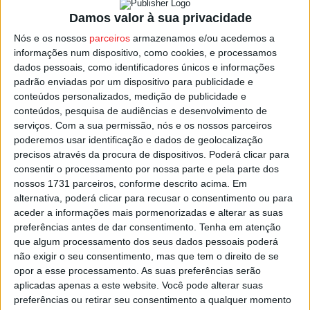
Fabiana Pereira aos 45 minutos, mas o Viseu 2001
Damos valor à sua privacidade
empatou aos 50, com um golo de Inês Pereira.
Nós e os nossos
parceiros
armazenamos e/ou acedemos a
informações num dispositivo, como cookies, e processamos
A Lusitânia voltou a adiantar-se, aos 55, por intermédio
dados pessoais, como identificadores únicos e informações
de Patrícia Tavares, mas Ana Carolina Ferreira empatou
padrão enviadas por um dispositivo para publicidade e
aos 84. O golo da vitória surgiu aos 87, de penalti,
conteúdos personalizados, medição de publicidade e
marcado por Beatriz Ferreira.
conteúdos, pesquisa de audiências e desenvolvimento de
serviços.
Com a sua permissão, nós e os nossos parceiros
poderemos usar identificação e dados de geolocalização
O Viseu 2001 soma sete pontos, ocupando a 5.ª posição,
precisos através da procura de dispositivos. Poderá clicar para
em igualdade pontual com o Correlha.
consentir o processamento por nossa parte e pela parte dos
nossos 1731 parceiros, conforme descrito acima. Em
O jogo da 7.ª jornada, em casa frente ao Sporting de
alternativa, poderá clicar para recusar o consentimento ou para
aceder a informações mais pormenorizadas e alterar as suas
Braga B foi adiado para dia 28 de maio.
preferências antes de dar consentimento.
Tenha em atenção
que algum processamento dos seus dados pessoais poderá
Esta e outras notícias para ouvir na Estação Diária – 96.8
não exigir o seu consentimento, mas que tem o direito de se
FM ou em
www.968.fm
.
opor a esse processamento. As suas preferências serão
aplicadas apenas a este website. Você pode alterar suas
preferências ou retirar seu consentimento a qualquer momento
Pub