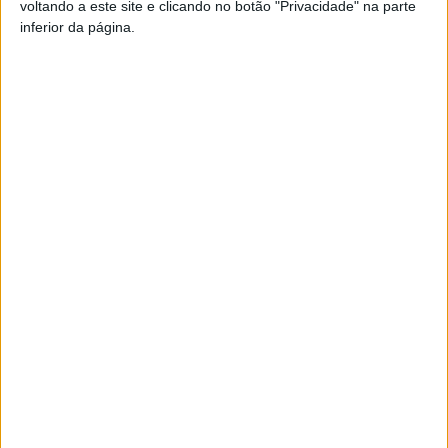
voltando a este site e clicando no botão "Privacidade" na parte
inferior da página.
TAGS
Futebol Feminino
Viseu 2001
Artigo anterior
Próximo artigo
Moimenta da Beira: ‘Factor V’
Carregal do Sal: Caminhada
promove voluntariado e
pela Paz no próximo dia 3 de
participação cívica dos jovens
abril
ARTIGOS RELACIONADOS
Mais do autor