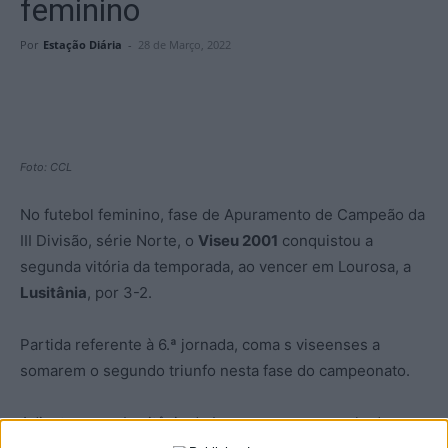
feminino
Por
Estação Diária
-
28 de Março, 2022
Foto: CCL
No futebol feminino, fase de Apuramento de Campeão da
III Divisão, série Norte, o
Viseu 2001
conquistou a
segunda vitória da temporada, ao vencer em Lourosa, a
Lusitânia
, por 3-2.
Partida referente à 6.ª jornada, coma s viseenses a
somarem o segundo triunfo nesta fase do campeonato.
Adiantou-se a Lusitânia de Lourosa, com um golo de