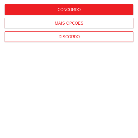
CONCORDO
MAIS OPÇÕES
DISCORDO
Viseu: GNR deteve 13 pessoas e registou
364 infrações rodoviárias numa semana
Viseu: Presidente da República inaugura