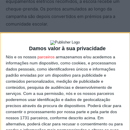
equipamentos elétricos recolhidos, a escola recebe um
cheque-prenda. Os pontos acumulados ao longo da
campanha são depois convertidos em prémios para a
comunidade escolar.
A iniciativa é promovida pelo Electrão e tem como
objetivo envolver escolas e alunos na missão da
Damos valor à sua privacidade
reciclagem e da sustentabilidade ambiental.
Nós e os nossos
parceiros
armazenamos e/ou acedemos a
informações num dispositivo, como cookies, e processamos
As escolas inscritas na campanha são as seguintes:
dados pessoais, como identificadores únicos e informações
padrão enviadas por um dispositivo para publicidade e
conteúdos personalizados, medição de publicidade e
• Escola Básica Álvaro Coutinho – O Magriço, Penedono
conteúdos, pesquisa de audiências e desenvolvimento de
• Escola Básica de Campia, Vouzela
serviços.
Com a sua permissão, nós e os nossos parceiros
• Escola Básica de Lamego Sudeste
poderemos usar identificação e dados de geolocalização
precisos através da procura de dispositivos. Poderá clicar para
• Escola Básica de Souselo, Cinfães
consentir o processamento por nossa parte e pela parte dos
• Escola Básica de Tondela
nossos 1731 parceiros, conforme descrito acima. Em
• Escola Básica de Vouzela
alternativa, poderá clicar para recusar o consentimento ou para
• Escola Básica e Secundária da Sé, Lamego
aceder a informações mais pormenorizadas e alterar as suas