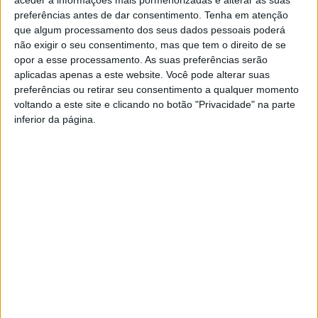
preferências antes de dar consentimento.
Tenha em atenção
• Escola Básica e Secundária de Moimenta da Beira
que algum processamento dos seus dados pessoais poderá
• Escola Básica e Secundária de Penalva do Castelo
não exigir o seu consentimento, mas que tem o direito de se
• Escola Básica e Secundária Dr. José Leite de
opor a esse processamento. As suas preferências serão
Vasconcelos, Tarouca
aplicadas apenas a este website. Você pode alterar suas
preferências ou retirar seu consentimento a qualquer momento
• Escola Básica e Secundária Gomes Teixeira, Armamar
voltando a este site e clicando no botão "Privacidade" na parte
• Escola Básica General Serpa Pinto, Cinfães
inferior da página.
• Escola Básica Mestre Arnaldo Malho, Rio de Loba, Viseu
• Escola Básica n.º 1 de Lamego
• Escola Básica n.º 1 de São Pedro do Sul
• Escola Básica n.º 2 de Lamego
• Escola Básica Padre João Rodrigues, Veiga,
Sernancelhe
• Escola Básica Professor Doutor Carlos Mota Pinto,
Lajeosa do Dão, Tondela
• Escola Básica Professor Rolando de Oliveira,
Abraveses, Viseu
• Escola Profissional da Fundação D. Mariana Seixas