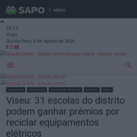
MENU
29.3
C
Viseu
Quinta-feira, 6 de Agosto de 2026
Estação Diária – Edição Jornal
Início
Destaques
Destaques
Informação
Informação Regional
Notícias
Viseu
Viseu: 31 escolas do distrito
podem ganhar prémios por
reciclar equipamentos
elétricos