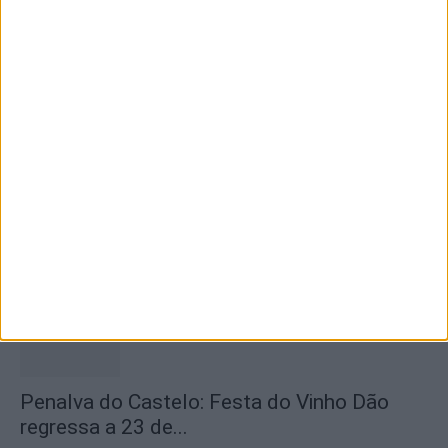
Lamego: Youth Cup junta futsal, andebol e
voleibol em três dias...
6 de Agosto, 2026
Futebol: Académico de Viseu oficializou
contratação de Andro Babić
6 de Agosto, 2026
Penalva do Castelo: Festa do Vinho Dão
regressa a 23 de...