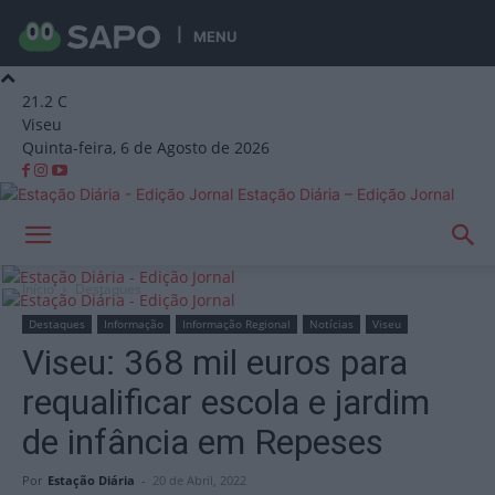
MENU
21.2
C
Viseu
Quinta-feira, 6 de Agosto de 2026
Estação Diária – Edição Jornal
Início
Destaques
Destaques
Informação
Informação Regional
Notícias
Viseu
Viseu: 368 mil euros para
requalificar escola e jardim
de infância em Repeses
Por
Estação Diária
-
20 de Abril, 2022