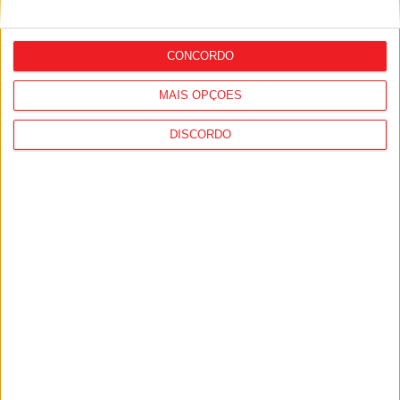
Viseu: Concurso nacional de argumentos
para curtas abre candidaturas com
prémio de mil euros
CONCORDO
MAIS OPÇÕES
DISCORDO
Viseu: GNR deteve 13 pessoas e registou
364 infrações rodoviárias numa semana