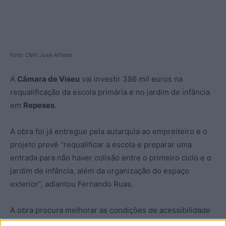
Foto: CMV José Alfredo
A
Câmara de Viseu
vai investir 386 mil euros na
requalificação da escola primária e no jardim de infância
em
Repeses
.
A obra foi já entregue pela autarquia ao empreiteiro e o
projeto prevê “requalificar a escola e preparar uma
entrada para não haver colisão entre o primeiro ciclo e o
jardim de infância, além da organização do espaço
exterior”, adiantou Fernando Ruas.
A obra procura melhorar as condições de acessibilidade
à escola e interligar os edifícios através de uma sala