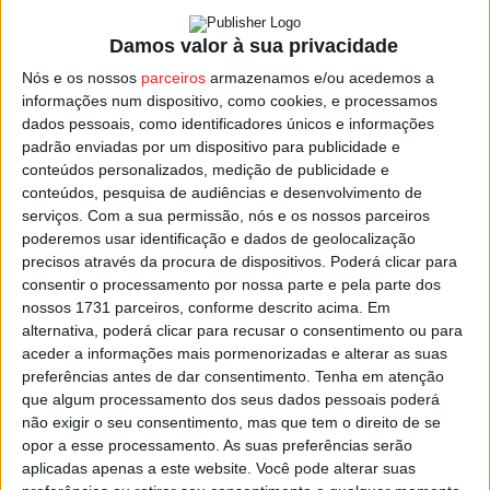
multiusos comum, além de remover a vedação entre os
Damos valor à sua privacidade
recreios.
Nós e os nossos
parceiros
armazenamos e/ou acedemos a
A requalificação envolve ainda a execução de passeios
informações num dispositivo, como cookies, e processamos
em toda a envolvente do recinto escolar, com o objetivo
dados pessoais, como identificadores únicos e informações
de assegurar a segurança das crianças.
padrão enviadas por um dispositivo para publicidade e
conteúdos personalizados, medição de publicidade e
Na escola básica e jardim de infância de Repeses há
conteúdos, pesquisa de audiências e desenvolvimento de
serviços.
Com a sua permissão, nós e os nossos parceiros
cerca de 120 crianças, e a previsão é que a requalificação
poderemos usar identificação e dados de geolocalização
possa estar concluída dentro de quatro meses, a tempo
precisos através da procura de dispositivos. Poderá clicar para
do início do próximo ano letivo.
consentir o processamento por nossa parte e pela parte dos
nossos 1731 parceiros, conforme descrito acima. Em
alternativa, poderá clicar para recusar o consentimento ou para
O autarca viseense diz que a solução encontrada para
aceder a informações mais pormenorizadas e alterar as suas
Repeses poderá ser replicada em outras escolas e
preferências antes de dar consentimento.
Tenha em atenção
jardins de infância na zona urbana da cidade.
que algum processamento dos seus dados pessoais poderá
não exigir o seu consentimento, mas que tem o direito de se
opor a esse processamento. As suas preferências serão
Esta e outras notícias para ouvir na Estação Diária – 96.8
aplicadas apenas a este website. Você pode alterar suas
FM ou em
www.968.fm