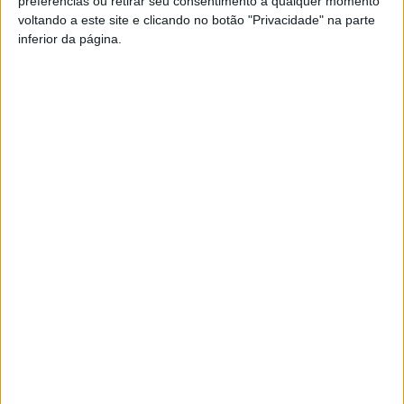
preferências ou retirar seu consentimento a qualquer momento
voltando a este site e clicando no botão "Privacidade" na parte
Pub
inferior da página.
TAGS
Viseu
Artigo anterior
Próximo artigo
CIM Viseu Dão Lafões tem
Estão definidas datas e horas
mais 25 técnicos de fogo
para as jornadas 32 e 33 da I
controlado
Liga de futebol