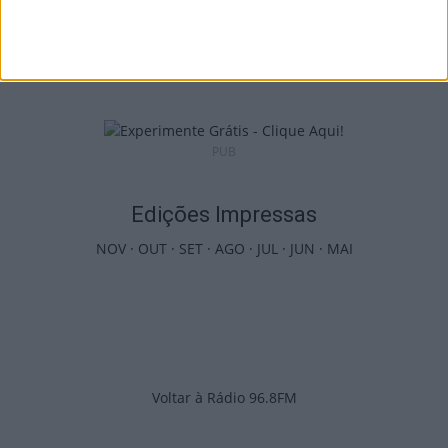
Viseu: APCVD vai instalar nova sede no
Centro Histórico após investimento...
6 de Agosto, 2026
PUB
Edições Impressas
NOV
·
OUT
·
SET
·
AGO
·
JUL
·
JUN
·
MAI
Voltar à Rádio 96.8FM