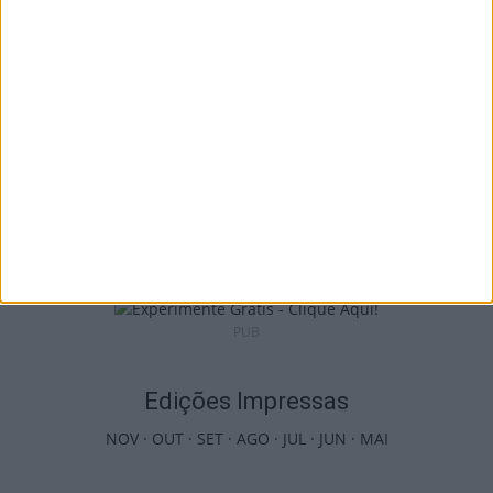
8 de Agosto, 2026
Incêndios: Viseu é o segundo distrito do
país com mais área...
7 de Agosto, 2026
PUB
Edições Impressas
NOV
·
OUT
·
SET
·
AGO
·
JUL
·
JUN
·
MAI