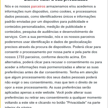
partida junto ao recinto da Feira Semanal de Viseu.
Nós e os nossos
parceiros
armazenamos e/ou acedemos a
informações num dispositivo, como cookies, e processamos
A inscrição tem um custo simbólico de dois euros e a
dados pessoais, como identificadores únicos e informações
padrão enviadas por um dispositivo para publicidade e
receita reverterá para os Bombeiros Voluntários de
conteúdos personalizados, medição de publicidade e
Viseu.
conteúdos, pesquisa de audiências e desenvolvimento de
serviços.
Com a sua permissão, nós e os nossos parceiros
Esta e outras notícias para ouvir na Estação Diária – 96.8
poderemos usar identificação e dados de geolocalização
precisos através da procura de dispositivos. Poderá clicar para
FM ou em
www.968.fm
.
consentir o processamento por nossa parte e pela parte dos
nossos 1733 parceiros, conforme descrito acima. Em
Pub
alternativa, poderá clicar para recusar o consentimento ou para
aceder a informações mais pormenorizadas e alterar as suas
preferências antes de dar consentimento.
Tenha em atenção
que algum processamento dos seus dados pessoais poderá
TAGS
Corrida dos Viriatos
RI 14
Viseu
não exigir o seu consentimento, mas que tem o direito de se
opor a esse processamento. As suas preferências serão
aplicadas apenas a este website. Você pode alterar suas
preferências ou retirar seu consentimento a qualquer momento
voltando a este site e clicando no botão "Privacidade" na parte
inferior da página.