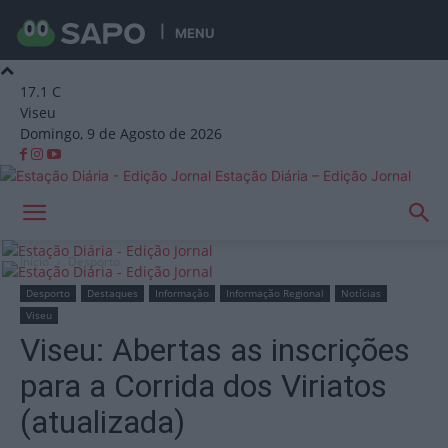
MENU
17.1
C
Viseu
Domingo, 9 de Agosto de 2026
Estação Diária – Edição Jornal
Início
Desporto
Desporto
Destaques
Informação
Informação Regional
Notícias
Viseu
Viseu: Abertas as inscrições
para a Corrida dos Viriatos
(atualizada)