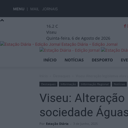
MENU
MAIL
JORNAIS
16.2
C
Viseu
Quinta-feira, 6 de Agosto de 2026
Estação Diária – Edição Jornal
INÍCIO
NOTÍCIAS
DESPORTO
EV
Início
Destaques
Viseu: Alteração legislativa abr
Destaques
Informação
Informação Regional
Notícias
Viseu: Alteração 
sociedade Águas
Por
Estação Diária
-
3 de Junho, 2025