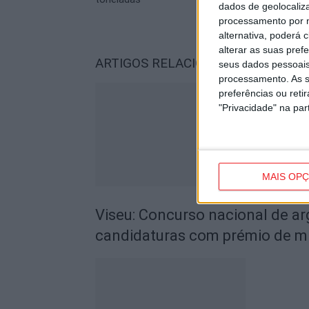
dados de geolocaliza
processamento por n
alternativa, poderá
alterar as suas pref
ARTIGOS RELACIONADOS
Mais do a
seus dados pessoais
processamento. As s
preferências ou reti
"Privacidade" na part
MAIS OP
Viseu: Concurso nacional de a
candidaturas com prémio de mi