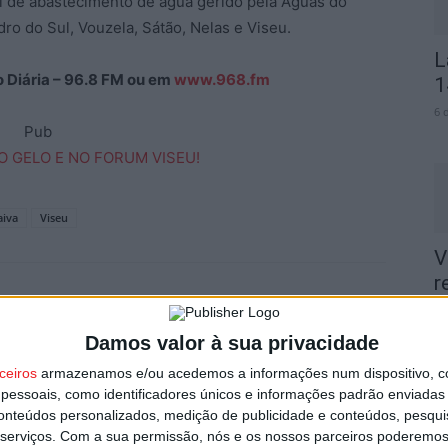
al de abastecimento de água gerido pela Águas do
ro do Sul, Vouzela, Sátão, Nelas e Viseu.
L
ão Diária – 96.8 FM ou em
www.968.fm
1
6 
Pub
aiva
Viseu
V
r
n
5 
Damos valor à sua privacidade
ceiros
armazenamos e/ou acedemos a informações num dispositivo, c
essoais, como identificadores únicos e informações padrão enviadas 
Próximo artigo
conteúdos personalizados, medição de publicidade e conteúdos, pesqui
Futebol: Tondela com 11 jogadores em final de
serviços.
Com a sua permissão, nós e os nossos parceiros poderemos 
contrato