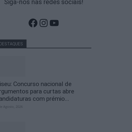
Siga-nos nas redes sociais!
Facebook
Instagram
YouTube
DESTAQUES
iseu: Concurso nacional de
rgumentos para curtas abre
andidaturas com prémio...
de Agosto, 2026