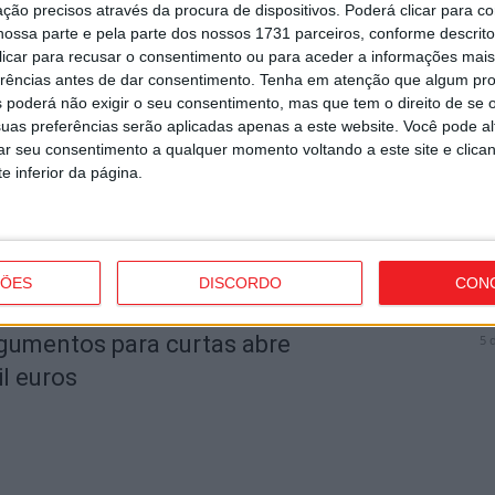
ção precisos através da procura de dispositivos. Poderá clicar para co
N
ossa parte e pela parte dos nossos 1731 parceiros, conforme descrit
 clicar para recusar o consentimento ou para aceder a informações ma
r
erências antes de dar consentimento.
Tenha em atenção que algum pr
5 
utor
 poderá não exigir o seu consentimento, mas que tem o direito de se 
uas preferências serão aplicadas apenas a este website. Você pode al
rar seu consentimento a qualquer momento voltando a este site e clica
e inferior da página.
F
A
ÇÕES
DISCORDO
CON
o.
rgumentos para curtas abre
5 
l euros