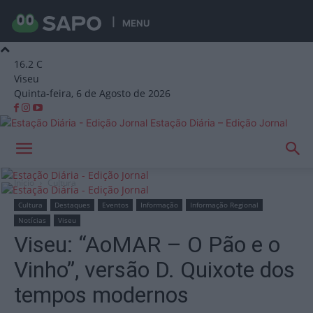
MENU
16.2
C
Viseu
Quinta-feira, 6 de Agosto de 2026
Estação Diária – Edição Jornal
Início
Cultura
Cultura
Destaques
Eventos
Informação
Informação Regional
Notícias
Viseu
Viseu: “AoMAR – O Pão e o
Vinho”, versão D. Quixote dos
tempos modernos