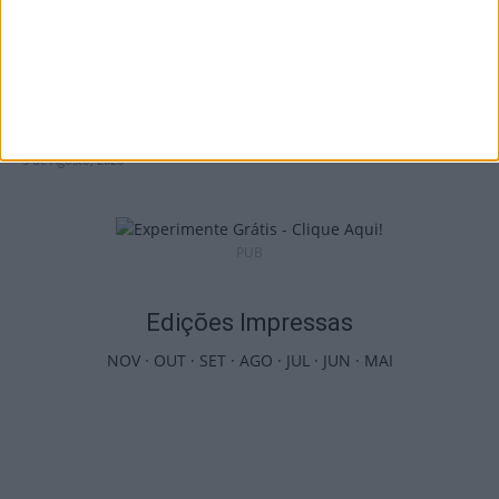
Futebol: David Silva apita Benfica-
Académico de Viseu e Flávio Lima o...
5 de Agosto, 2026
PUB
Edições Impressas
NOV
·
OUT
·
SET
·
AGO
·
JUL
·
JUN
·
MAI