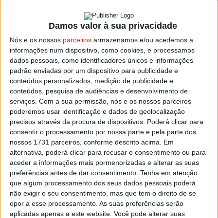
Uma das particularidades do espetáculo passa pela
Damos valor à sua privacidade
integração do Rancho Folclórico de Passos de Silgueiros,
Nós e os nossos
parceiros
armazenamos e/ou acedemos a
através de um filme realizado em junho passado na
informações num dispositivo, como cookies, e processamos
Quinta do Loureiro, em Silgueiros, onde Graeme Pulleyn
dados pessoais, como identificadores únicos e informações
padrão enviadas por um dispositivo para publicidade e
e Ricardo Augusto, desenvolveram uma das residências
conteúdos personalizados, medição de publicidade e
artísticas do projeto, tendo trabalhou com pessoas
conteúdos, pesquisa de audiências e desenvolvimento de
ligadas à coletividade.
serviços.
Com a sua permissão, nós e os nossos parceiros
poderemos usar identificação e dados de geolocalização
precisos através da procura de dispositivos. Poderá clicar para
No processo de criação, Graeme Pulleyn e Ricardo Costa
consentir o processamento por nossa parte e pela parte dos
fizeram uma viagem entre Vale da Mula (no concelho de
nossos 1731 parceiros, conforme descrito acima. Em
Almeida) e Ílhavo, com algumas residências pelo
alternativa, poderá clicar para recusar o consentimento ou para
caminho, uma das quais aconteceu então em Silgueiros.
aceder a informações mais pormenorizadas e alterar as suas
preferências antes de dar consentimento.
Tenha em atenção
que algum processamento dos seus dados pessoais poderá
Associada ao projeto está desde hoje patente na
não exigir o seu consentimento, mas que tem o direito de se
Incubadora das Indústrias Criativas, no centro histórico
opor a esse processamento. As suas preferências serão
de Viseu, uma exposição que retrata todo o processo
aplicadas apenas a este website. Você pode alterar suas