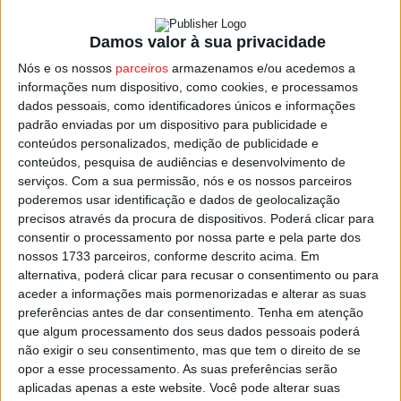
a autarquia, garante ainda as melhores condições de
receção, gestão, manutenção e conservação dos
Damos valor à sua privacidade
documentos.
Nós e os nossos
parceiros
armazenamos e/ou acedemos a
informações num dispositivo, como cookies, e processamos
São quatro salas de arquivo que guardam toda a
dados pessoais, como identificadores únicos e informações
documentação alusiva aos processos de urbanização e
padrão enviadas por um dispositivo para publicidade e
edificação do município de Viseu, num espaço com cerca
conteúdos personalizados, medição de publicidade e
conteúdos, pesquisa de audiências e desenvolvimento de
de 1.253 metros quadrados.
serviços.
Com a sua permissão, nós e os nossos parceiros
poderemos usar identificação e dados de geolocalização
O serviço é agora também mais célere e cómodo para os
precisos através da procura de dispositivos. Poderá clicar para
cidadãos, possibilitando a consulta, reprodução, ou
consentir o processamento por nossa parte e pela parte dos
nossos 1733 parceiros, conforme descrito acima. Em
levantamento da documentação e o seu respetivo
alternativa, poderá clicar para recusar o consentimento ou para
pagamento.
aceder a informações mais pormenorizadas e alterar as suas
preferências antes de dar consentimento.
Tenha em atenção
Tem ainda uma sala destinada à leitura e consulta de
que algum processamento dos seus dados pessoais poderá
não exigir o seu consentimento, mas que tem o direito de se
documentos e áreas técnicas e administrativas.
opor a esse processamento. As suas preferências serão
aplicadas apenas a este website. Você pode alterar suas
Esta e outras notícias para ouvir na Estação Diária – 96.8