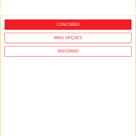
Viseu: Concurso nacional de argumentos
para curtas abre candidaturas com
CONCORDO
prémio de mil euros
MAIS OPÇÕES
DISCORDO
Viseu: GNR deteve 13 pessoas e registou
364 infrações rodoviárias numa semana