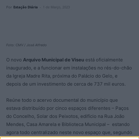
Por
Estação Diária
-
1 de Março, 2023
Foto: CMV / José Alfredo
O novo
Arquivo Municipal de Viseu
está oficialmente
inaugurado, e a funcionar em instalações no rés-do-chão
da Igreja Madre Rita, próxima do Palácio do Gelo, e
depois de um investimento de cerca de 737 mil euros.
Reúne todo o acervo documental do município que
estava distribuído por cinco espaços diferentes – Paços
do Concelho, Solar dos Peixotos, edifício na Rua João
Mendes, Casa Amarela e Biblioteca Municipal – estando
agora todo centralizado neste novo espaço que, segundo