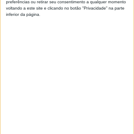
preferências ou retirar seu consentimento a qualquer momento
FM ou em
www.968.fm
voltando a este site e clicando no botão "Privacidade" na parte
inferior da página.
Pub
TAGS
Arquivo Municipal
Viseu
Artigo anterior
Próximo artigo
Xutos, Mariza, e Carolina
IPV na Qualifica – Feira de
Deslandes confirmados na
Educação, Formação,
Feira de São Mateus 2023
Juventude e Emprego