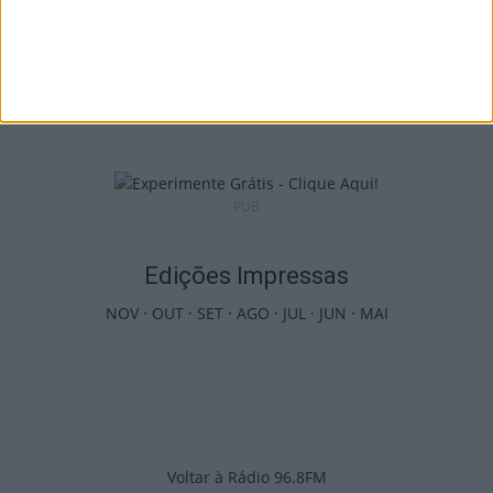
Viseu: APCVD vai instalar nova sede no
Centro Histórico após investimento...
6 de Agosto, 2026
PUB
Edições Impressas
NOV
·
OUT
·
SET
·
AGO
·
JUL
·
JUN
·
MAI
Voltar à Rádio 96.8FM