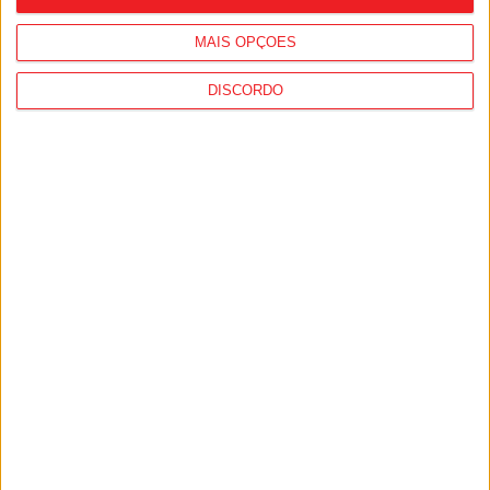
para curtas abre candidaturas com prémio...
6 de Agosto, 2026
MAIS OPÇÕES
DISCORDO
Lamego: Inscrições abertas para a 14.ª
Marcha e Corrida da Mulher...
6 de Agosto, 2026
Viseu: GNR deteve 13 pessoas e registou
364 infrações rodoviárias numa...
5 de Agosto, 2026