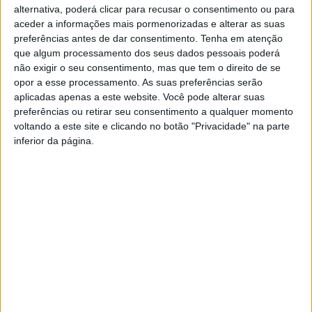
(11,9 euros/m2) e o Funchal (10,8 euros/m2).
alternativa, poderá clicar para recusar o consentimento ou para
aceder a informações mais pormenorizadas e alterar as suas
preferências antes de dar consentimento.
Tenha em atenção
Apesar do aumento em agosto, segundo o Idealista,
que algum processamento dos seus dados pessoais poderá
Viseu continua a ser um distrito onde, em média, o preço
não exigir o seu consentimento, mas que tem o direito de se
do arrendamento de casas continua a ser mais
opor a esse processamento. As suas preferências serão
aplicadas apenas a este website. Você pode alterar suas
económico, com um custo de 5,8 euros por metro
preferências ou retirar seu consentimento a qualquer momento
quadrado, apenas superado por Castelo Branco, com 5,4
voltando a este site e clicando no botão "Privacidade" na parte
euros.
inferior da página.
Esta e outras notícias para ouvir na Estação Diária – 96.8
FM ou em
www.968.fm
Pub