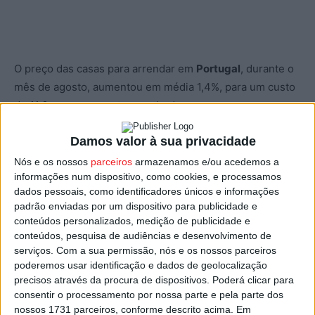
O preço das casas para arrendar em
Portugal
, durante o
mês de agosto, aumentou em média 1,4%, para um custo
de 11,6 euros por metro quadrado.
Damos valor à sua privacidade
Os números são do portal
Idealista
, no comparativo feito
com os preços de julho.
Nós e os nossos
parceiros
armazenamos e/ou acedemos a
informações num dispositivo, como cookies, e processamos
dados pessoais, como identificadores únicos e informações
No que respeita ao distrito de
Viseu
, o portal registou
padrão enviadas por um dispositivo para publicidade e
uma subida de preços de 9,8%, o segundo valor mais alto
conteúdos personalizados, medição de publicidade e
em todo o país, apenas superado pelos 11,2% em Viana
conteúdos, pesquisa de audiências e desenvolvimento de
serviços.
Com a sua permissão, nós e os nossos parceiros
do Castelo.
poderemos usar identificação e dados de geolocalização
precisos através da procura de dispositivos. Poderá clicar para
Lisboa continua a ser a cidade onde é mais caro arrendar
consentir o processamento por nossa parte e pela parte dos
casa, com preços de 15,2 euros/m2, seguindo-se o Porto
nossos 1731 parceiros, conforme descrito acima. Em