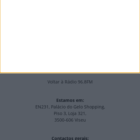
PUB
Edições Impressas
NOV
·
OUT
·
SET
·
AGO
·
JUL
·
JUN
·
MAI
Voltar à Rádio 96.8FM
Estamos em:
EN231, Palácio do Gelo Shopping,
Piso 3, Loja 321,
3500-606 Viseu
Contactos gerais: